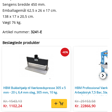
Sengens bredde 450 mm.
Emballagemål 62,5 x 26 x 17 cm.
138 x 17 x 20,5 cm.
Vægt 76 kg.
Artikel nummer:
3241-E
Beslægtede produkter
-40%
HBM Bukkehjælp til Værkstedspresse 305 x 5
HBM Professional Værkste
mm - 20 t, 6,4 mm slag, 305 mm, 10 kg.
Arbejdstryk 7,5 Bar, Slagl
mm, Rækkevidde 170-884
Kr. 1543,13
Kr. 25153,58
Kr. 1102,24
Kr. 22866,90