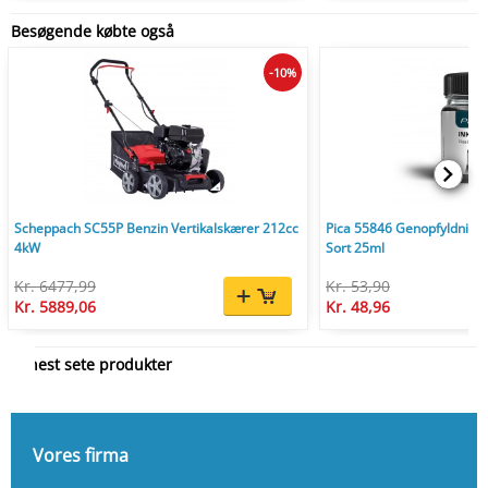
Besøgende købte også
-10%
Scheppach SC55P Benzin Vertikalskærer 212cc
Pica 55846 Genopfyldnings
4kW
Sort 25ml
Kr. 6477,99
Kr. 53,90
Kr. 5889,06
Kr. 48,96
Senest sete produkter
Vores firma