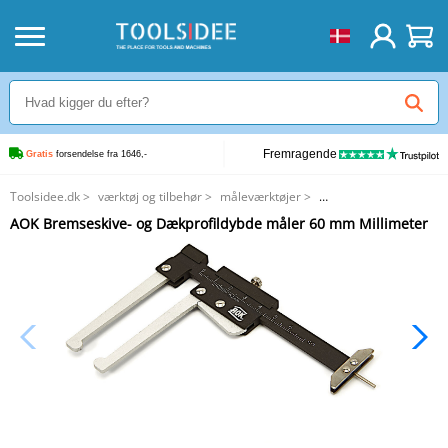
Fremragende
Gratis
 forsendelse fra 1646,-
Toolsidee.dk
>
værktøj og tilbehør
>
måleværktøjer
>
AOK Bremseskive- og Dækprofildybde måler 60 mm Millimeter
AOK Bremseskive- og Dækprofildybde måler 60 mm Millimeter