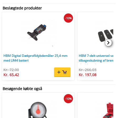
Beslægtede produkter
-10%
HBM Digital Dækprofildybdemåler 25,4 mm
HBM 7-delt universel værks
med LR44 batteri
tilbageskubning af bremse
skraldenøgle.
Kr. 72,00
Kr. 266,03
Kr. 65,42
Kr. 197,08
Besøgende købte også
-10%