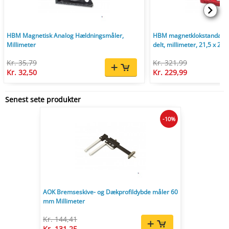
HBM Magnetisk Analog Hældningsmåler,
HBM magnetklokstandaard
Millimeter
delt, millimeter, 21,5 x 23,
Kr. 35,79
Kr. 321,99
Kr. 32,50
Kr. 229,99
Senest sete produkter
-10%
AOK Bremseskive- og Dækprofildybde måler 60
mm Millimeter
Kr. 144,41
Kr. 131,25