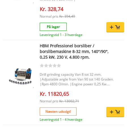
Kr. 328,74
Normal pris
Kr. 394,49
På lager
Leveringstid 1 - 3 hverdage
HBM Professionel borsliber /
borslibemaskine 8-32 mm, 140°/90°,
0,25 kW, 230 V, 4.800 rpm.
Drill grinding capacity Van 8 tot 32 mm.
|Adjustable angle from Van 90 tot 140 Graden.
|Rpm 4800 O/min. |Engine power 0,25 Kw.
|Voltage 230 Volt. |Dimensions 425 x 235 x 235
Kr. 11820,65
mm. |
Normal pris
Kr. 13002,71
Næsten udsolgt!
Leveringstid 1 - 4 hverdage