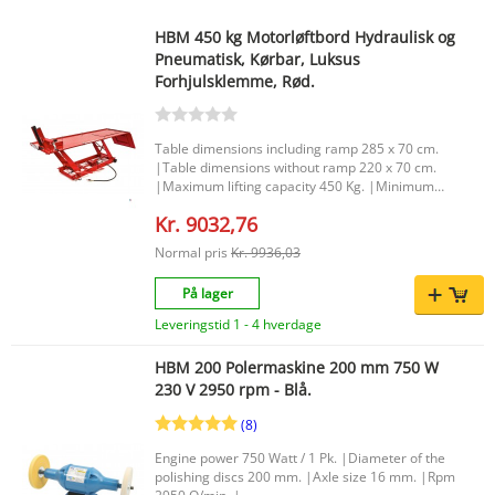
HBM 450 kg Motorløftbord Hydraulisk og
Pneumatisk, Kørbar, Luksus
Forhjulsklemme, Rød.
Table dimensions including ramp 285 x 70 cm.
|Table dimensions without ramp 220 x 70 cm.
|Maximum lifting capacity 450 Kg. |Minimum
height 18 cm. |Maximum height 76 cm. |
Kr. 9032,76
Normal pris
Kr. 9936,03
På lager
Leveringstid 1 - 4 hverdage
HBM 200 Polermaskine 200 mm 750 W
230 V 2950 rpm - Blå.
(8)
Engine power 750 Watt / 1 Pk. |Diameter of the
polishing discs 200 mm. |Axle size 16 mm. |Rpm