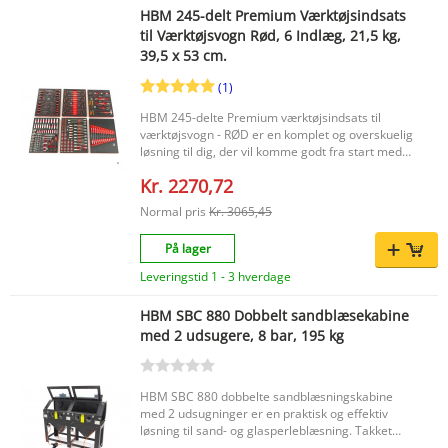
HBM 245-delt Premium Værktøjsindsats
til Værktøjsvogn Rød, 6 Indlæg, 21,5 kg,
39,5 x 53 cm.
(1)
HBM 245-delte Premium værktøjsindsats til
værktøjsvogn - RØD er en komplet og overskuelig
løsning til dig, der vil komme godt fra start med
et omfattende sæt håndværktøj. Denne fyldte
Kr. 2270,72
værktøjsindsats er specialudviklet til brug i en
værktøjsvogn og tilbyder med seks fuldt fyldte
Normal pris
Kr. 3065,45
skuffer et bredt udvalg af værktøj til mange
forskellige opgaver. Ideel til den professionelle
På lager
og den seriøse hobbybruger, som værdsætter
overblik, bekvemmelighed og en komplet
Leveringstid 1 - 3 hverdage
udrustning. Vigtigste fordele 245-delt
værktøjssæt med en bred variation af
HBM SBC 880 Dobbelt sandblæsekabine
håndværktøj Seks fuldt fyldte skuffer for en
med 2 udsugere, 8 bar, 195 kg
overskuelig opdeling Velegnet til direkte brug i
en værktøjsvogn Indeholder værktøj til at skrue,
fastgøre og arbejde med greb Praktisk løsning til
en komplet og organiseret arbejdsplads
HBM SBC 880 dobbelte sandblæsningskabine
Produktegenskaber Mærke: HBM Antal
med 2 udsugninger er en praktisk og effektiv
indsatser: 6 Fyldt: Ja Bredde: 39,5 cm Længde: 53
løsning til sand- og glasperleblæsning. Takket
cm Produktets nettovægt: 21,5 kg EAN-kode:
være det dobbelte design kan to personer