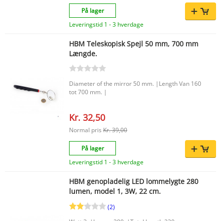
model er kun egnet til 4-takts motorer. Vigtigste
På lager
fordele Sikrer korrekt justering af tændingstiden
Bidrager til en jævnt kørende motor og gode
Leveringstid 1 - 3 hverdage
præstationer Hjælper med at holde
brændstofforbruget lavt Egnet til 4-takts motorer
HBM Teleskopisk Spejl 50 mm, 700 mm
Produktfunktioner Mærke: HBM Type:
Længde.
stroboskop-timinglampe til tænding Anvendelse:
justering af tændingstiming EAN-kode:
7435125124196 Med denne HBM stroboskop-
timinglampe arbejder du præcist på en korrekt
Diameter of the mirror 50 mm. |Length Van 160
tænding, så motoren kan fungere optimalt.
tot 700 mm. |
Kr. 32,50
Normal pris
Kr. 39,00
På lager
Leveringstid 1 - 3 hverdage
HBM genopladelig LED lommelygte 280
lumen, model 1, 3W, 22 cm.
(2)