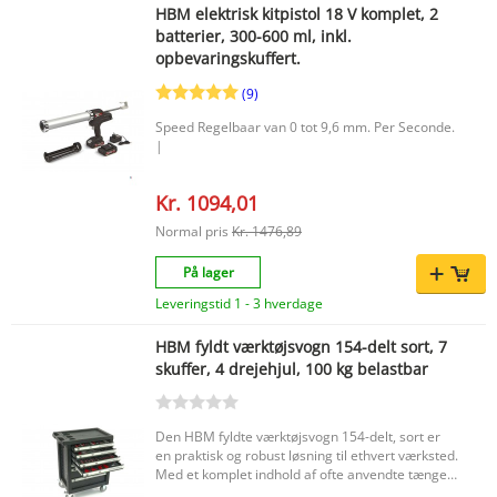
HBM elektrisk kitpistol 18 V komplet, 2
batterier, 300-600 ml, inkl.
opbevaringskuffert.
(9)
Speed Regelbaar van 0 tot 9,6 mm. Per Seconde.
|
Kr. 1094,01
Normal pris
Kr. 1476,89
På lager
Leveringstid 1 - 3 hverdage
HBM fyldt værktøjsvogn 154-delt sort, 7
skuffer, 4 drejehjul, 100 kg belastbar
Den HBM fyldte værktøjsvogn 154-delt, sort er
en praktisk og robust løsning til ethvert værksted.
Med et komplet indhold af ofte anvendte tænger,
skruenøgler og skruetrækkere har du altid det