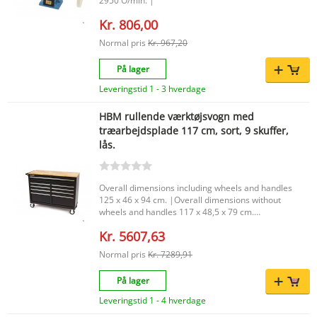
2950 O/min. |
Kr. 806,00
Normal pris
Kr. 967,20
På lager
Leveringstid 1 - 3 hverdage
HBM rullende værktøjsvogn med
træarbejdsplade 117 cm, sort, 9 skuffer,
lås.
Overall dimensions including wheels and handles
125 x 46 x 94 cm. |Overall dimensions without
wheels and handles 117 x 48,5 x 79 cm.
|Dimensions of the wheels 125 x 50 mm.
Kr. 5607,63
|Thickness of the solid wood top 20 mm. |
Normal pris
Kr. 7289,91
På lager
Leveringstid 1 - 4 hverdage