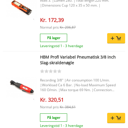
Watt 3. |Lumen 280. |Total length 220 mm.
|Dimensions Cup 120 x 35 x 50 mm. |
Kr. 172,39
Normal pris
Kr. 206,87
På lager
Leveringstid 1 - 3 hverdage
HBM Profi Variabel Pneumatisk 3/8 inch
Slag-skraldenøgle
Recording 3/8" |Air consumption 100 L/min.
|Workload Ca 6 Bar. |No-load Maximum Speed
160 O/min. |Max torque 69 Nm. |Connection
1/4" |
Kr. 320,51
Normal pris
Kr. 384,61
På lager
Leveringstid 1 - 3 hverdage