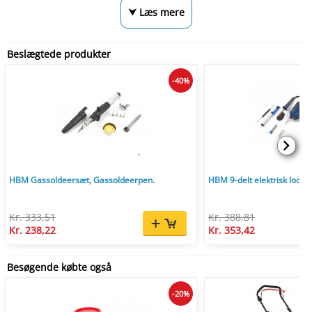
⮟ Læs mere
Beslægtede produkter
-40%
HBM Gassoldeersæt, Gassoldeerpen.
HBM 9-delt elektrisk loddes
Kr. 333,51
Kr. 388,81
Kr. 238,22
Kr. 353,42
Besøgende købte også
-20%