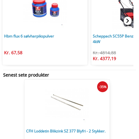
Hbm flux 6 sølvharpikspulver
Scheppach SC55P Benzin V
4kW
Kr. 67,58
Kr. 4814,88
Kr. 4377,19
Senest sete produkter
-35%
CFH Loddetin Blikzink SZ 377 Blyfri - 2 Stykker.