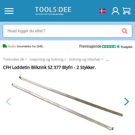
Fremragende
Gratis
 forsendelse fra 1646,-
Toolsidee.dk
>
svejsning og lodning
>
lodning og tilbehør
>
CFH Loddetin Blikzink SZ 377 Blyfri - 2 Stykker.
CFH Loddetin Blikzink SZ 377 Blyfri - 2 Stykker.