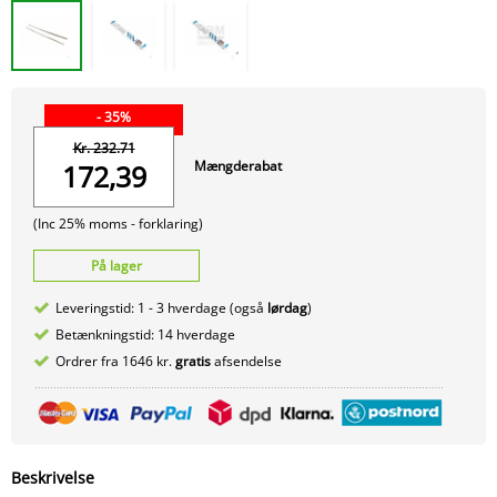
- 35%
Kr. 232.71
Mængderabat
172,39
(Inc 25% moms -
forklaring)
På lager
Leveringstid: 1 - 3 hverdage (også
lørdag
)
Betænkningstid: 14 hverdage
Ordrer fra 1646 kr.
gratis
afsendelse
Beskrivelse