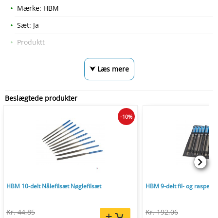
Mærke: HBM
Sæt: Ja
Produktt
⮟ Læs mere
Beslægtede produkter
-10%
HBM 10-delt Nålefilsæt Nøglefilsæt
HBM 9-delt fil- og raspesæ
Kr. 44,85
Kr. 192,06