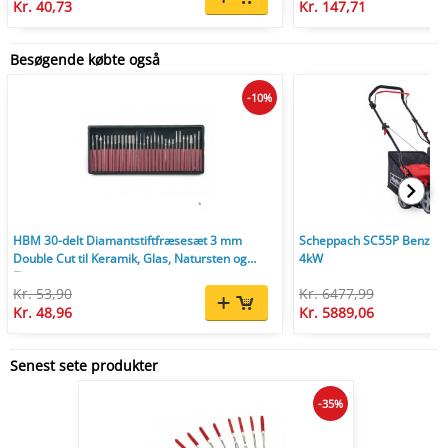
Kr. 40,73
Kr. 147,71
Besøgende købte også
-10%
HBM 30-delt Diamantstiftfræsesæt 3 mm
Scheppach SC55P Benzin V
Double Cut til Keramik, Glas, Natursten og
4kW
Flise.
Kr. 53,90
Kr. 6477,99
Kr. 48,96
Kr. 5889,06
Senest sete produkter
-35%