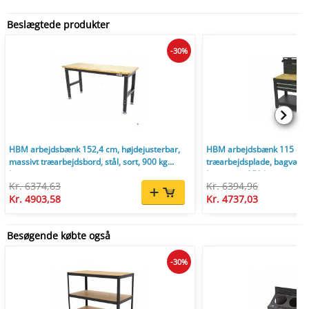
Beslægtede produkter
-30%
HBM arbejdsbænk 152,4 cm, højdejusterbar,
HBM arbejdsbænk 115 cm 
massivt træarbejdsbord, stål, sort, 900 kg
træarbejdsplade, bagvæg, m
bæreevne.
bæreevne 250 kg
Kr. 6374,63
Kr. 6394,96
Kr. 4903,58
Kr. 4737,03
Besøgende købte også
-30%