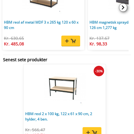
HBM reol af metal MDF 3 x 265 kg 120 x 60 x
HBM magnetisk spraydåseh
90 cm
126 cm 1,277 kg
Kr. 630,65
Kr. 137,67
Kr. 485,08
Kr. 98,33
Senest sete produkter
-30%
HBM reol 2 x 100 kg, 122 x 61 x 90 cm, 2
hylder, 4 ben.
Kr. 566,47