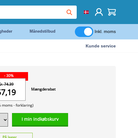
Inkl. moms
igheder
Månedstilbud
Kunde service
- 30%
Kr. 74.39
Mængderabat
57,19
% moms -
forklaring)
I min indkøbskurv
På lager