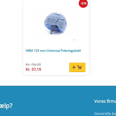
-30%
HBM 125 mm Universal Poleringsbold
Kr. 74,39
Kr. 57,19
Vores firm
jælp?
Generelle be