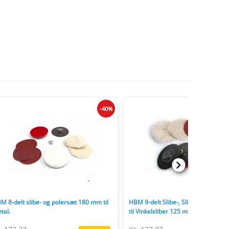
-40%
M 8-delt slibe- og polersæt 180 mm til
HBM 9-delt Slibe-, Slibe- og Poleri
tal.
til Vinkelsliber 125 mm.