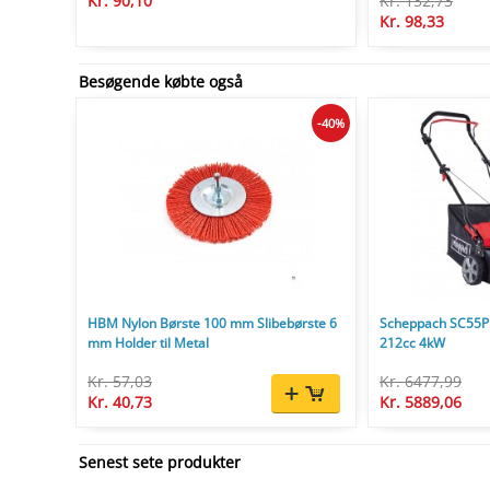
Kr. 90,10
Kr. 132,73
Kr. 98,33
Besøgende købte også
-40%
HBM Nylon Børste 100 mm Slibebørste 6
Scheppach SC55P 
mm Holder til Metal
212cc 4kW
Kr. 57,03
Kr. 6477,99
Kr. 40,73
Kr. 5889,06
Senest sete produkter