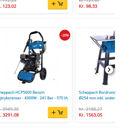
. 172,23
Kr. 127,87
. 123,02
Kr. 98,33
-20%
heppach HCP5000 Benzin
Scheppach Bordrundsav HS254 2
jtryksrenser - 4300W - 241 Bar - 570 l/t.
Ø254 mm inkl. understel og savklin
. 3949,30
Kr. 2188,27
. 3291,08
Kr. 1563,05