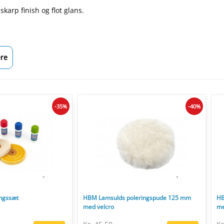
karp finish og flot glans.
re
-35%
-40%
ingssæt
HBM Lamsulds poleringspude 125 mm
HB
med velcro
me