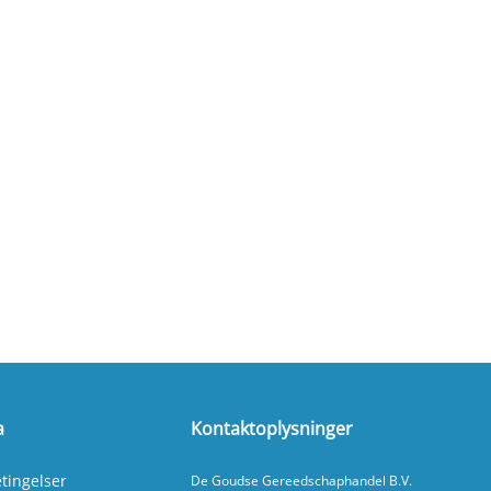
a
Kontaktoplysninger
tingelser
De Goudse Gereedschaphandel B.V.