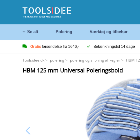
Se alt
Polering
Værktøj og tilbehør
Gratis
forsendelse fra 1646,-
Betænkningstid 14 dage
Toolsidee.dk
>
polering
>
polering og slibning af kegler
>
HBM 125
HBM 125 mm Universal Poleringsbold