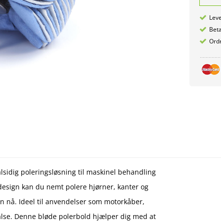
Leve
Betæ
Ordr
sidig poleringsløsning til maskinel behandling
design kan du nemt polere hjørner, kanter og
n nå. Ideel til anvendelser som motorkåber,
false. Denne bløde polerbold hjælper dig med at