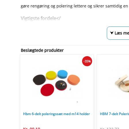
gøre rengøring og polering lettere og sikrer samtidig en s
Vigtigste fordele</
⮟ Læs me
Beslægtede produkter
-35%
Hbm 6-delt poleringssæt med m14 holder
HBM 7-delt Poler