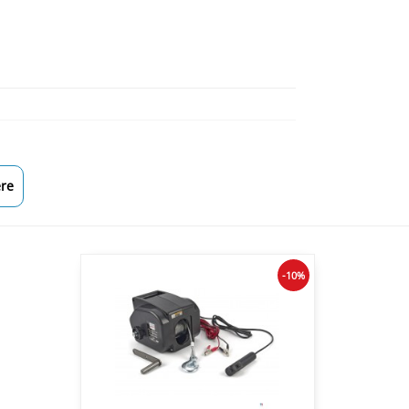
re
-10%