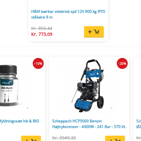
HBM bærbar elektrisk spil 12V 900 kg IP55
stålwire 9 m
Kr. 850,44
Kr. 773,09
-10%
-20%
yldningssæt Ink & BIG
Scheppach HCP5000 Benzin
Sc
Højtryksrenser - 4300W - 241 Bar - 570 l/t.
Ø2
Kr. 3949,30
Kr