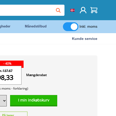
Inkl. moms
igheder
Månedstilbud
Kunde service
- 40%
r. 137.67
Mængderabat
98,33
% moms -
forklaring)
I min indkøbskurv
På lager