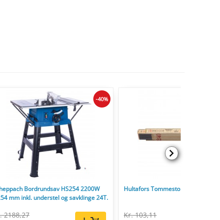
-40%
heppach Bordrundsav HS254 2200W
Hultafors Tommestok 59 2,4 m - 12-
54 mm inkl. understel og savklinge 24T.
. 2188,27
Kr. 103,11