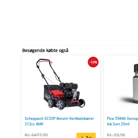
Besøgende købte også
-10%
Scheppach SC55P Benzin Vertikalskærer
Pica 55846 Genopf
212cc 4kW
Ink Sort 25ml
Kr. 6477,99
Kr. 53,90