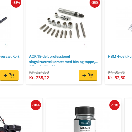
-35%
-35%
iversæt Kort
AOK 18-delt professionel
HBM 4-delt Pu
slagskruetrækkersæt med bits og toppe,
3/8 inch, S2 stål.
Kr. 321,58
Kr. 35,79
Kr. 238,22
Kr. 32,50
-10%
-10%