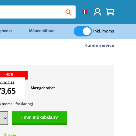
Inkl. moms
igheder
Månedstilbud
Kunde service
- 40%
r. 103.11
Mængderabat
73,65
% moms -
forklaring)
I min indkøbskurv
På lager