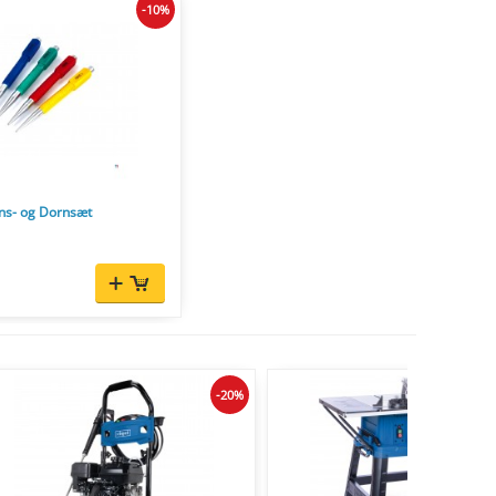
-10%
ns- og Dornsæt
-20%