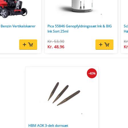
Benzin Vertikalskærer
Pica 55846 Genopfyldningssæt Ink & BIG
Sc
Ink Sort 25ml
Hø
Kr. 53,90
Kr
Kr. 48,96
Kr
-40%
HBM AOK 3-delt dornsæt