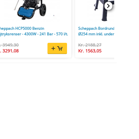
heppach HCP5000 Benzin
Scheppach Bordrundsav HS254 2
jtryksrenser - 4300W - 241 Bar - 570 l/t.
Ø254 mm inkl. understel og savklin
. 3949,30
Kr. 2188,27
. 3291,08
Kr. 1563,05