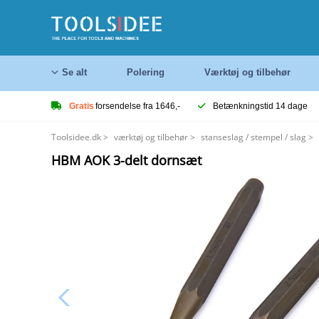
Se alt
Polering
Værktøj og tilbehør
Gratis
forsendelse fra 1646,-
Betænkningstid 14 dage
Toolsidee.dk
>
værktøj og tilbehør
>
stanseslag / stempel / slag
>
HBM AOK 3-delt dornsæt