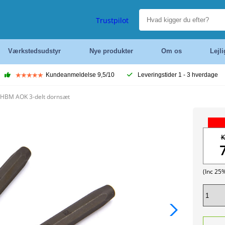
Trustpilot
Værkstedsudstyr
Nye produkter
Om os
Lejl
Kundeanmeldelse 9,5/10
Leveringstider 1 - 3 hverdage
HBM AOK 3-delt dornsæt
K
(Inc 25