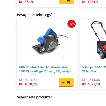
Kr. 57,19
Kr. 123,02
Besøgende købte også
-20%
HBM vandkølet sten håndsavmaskine
Scheppach SC55P 
1400 W, savklinge 125 mm, 45°, snitdybde
212cc 4kW
30 mm, 230 V
Kr. 2013,90
Kr. 4814,88
Kr. 1678,25
Kr. 4377,19
Senest sete produkter