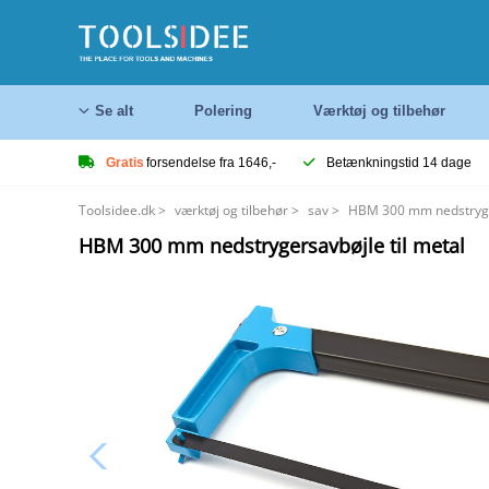
Se alt
Polering
Værktøj og tilbehør
Gratis
forsendelse fra 1646,-
Betænkningstid 14 dage
Toolsidee.dk
>
værktøj og tilbehør
>
sav
>
HBM 300 mm nedstryger
HBM 300 mm nedstrygersavbøjle til metal