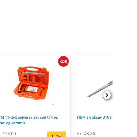
-20%
M 11-delt universalsav sæt til træ,
HBM skrubsav 310 mm 6TPI
tal og keramik
. 118,00
Kr. 43,86