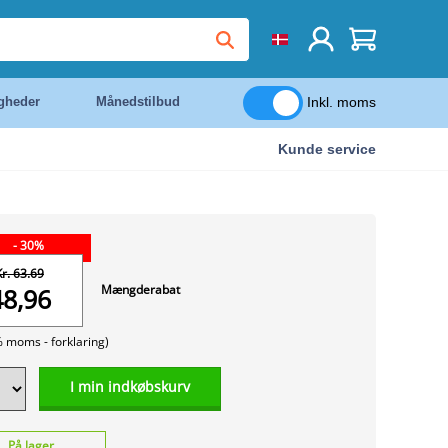
Inkl. moms
igheder
Månedstilbud
Kunde service
- 30%
Kr. 63.69
Mængderabat
48,96
% moms -
forklaring)
I min indkøbskurv
På lager