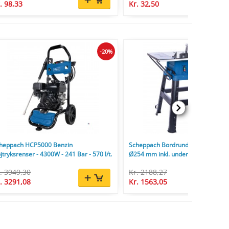
. 98,33
Kr. 32,50
-20%
heppach HCP5000 Benzin
Scheppach Bordrundsav HS254 2
jtryksrenser - 4300W - 241 Bar - 570 l/t.
Ø254 mm inkl. understel og savklin
. 3949,30
Kr. 2188,27
. 3291,08
Kr. 1563,05