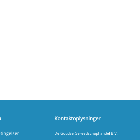
a
Kontaktoplysninger
tingelser
De Goudse Gereedschaphandel B.V.