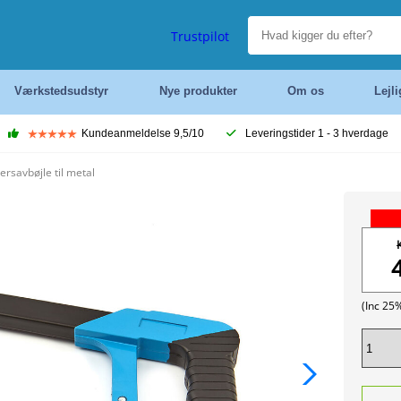
Trustpilot
Værkstedsudstyr
Nye produkter
Om os
Lejl
Kundeanmeldelse 9,5/10
Leveringstider 1 - 3 hverdage
savbøjle til metal
(Inc 25