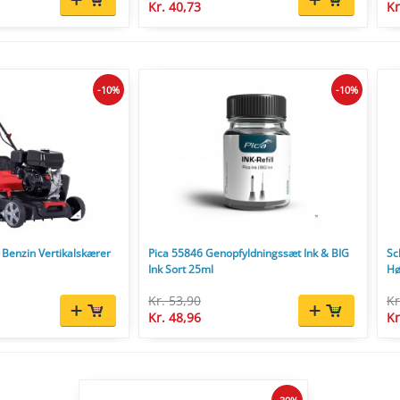
Kr. 40,73
Kr
-10%
-10%
Benzin Vertikalskærer
Pica 55846 Genopfyldningssæt Ink & BIG
Sc
Ink Sort 25ml
Hø
Kr. 53,90
Kr
Kr. 48,96
Kr