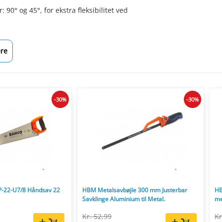
 90° og 45°, for ekstra fleksibilitet ved
re
-30%
-30%
P-22-U7/8 Håndsav 22
HBM Metalsavbøjle 300 mm Justerbar
HB
Savklinge Aluminium til Metal.
me
Kr. 52,99
Kr