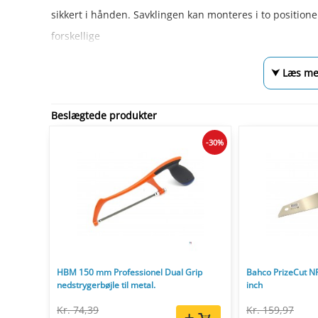
sikkert i hånden. Savklingen kan monteres i to positioner:
forskellige
⮟ Læs me
Beslægtede produkter
-30%
HBM 150 mm Professionel Dual Grip
Bahco PrizeCut N
nedstrygerbøjle til metal.
inch
Kr. 74,39
Kr. 159,97