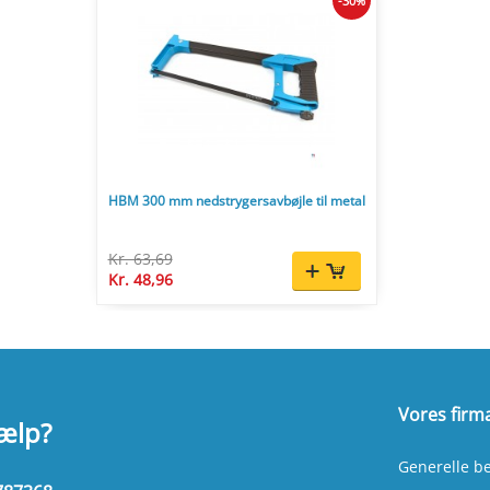
-30%
HBM 300 mm nedstrygersavbøjle til metal
Kr. 63,69
Kr. 48,96
Vores firm
jælp?
Generelle be