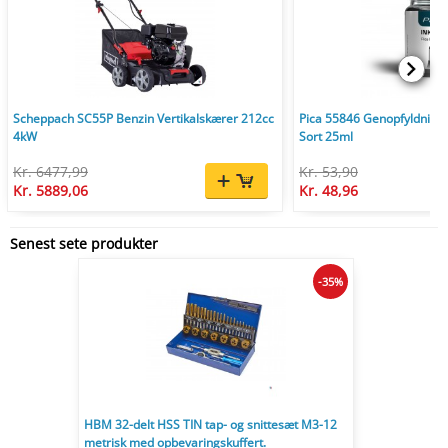
Scheppach SC55P Benzin Vertikalskærer 212cc
Pica 55846 Genopfyldnings
4kW
Sort 25ml
Kr. 6477,99
Kr. 53,90
Kr. 5889,06
Kr. 48,96
Senest sete produkter
-35%
HBM 32-delt HSS TIN tap- og snittesæt M3-12
metrisk med opbevaringskuffert.