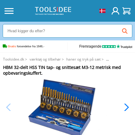
Fremragende
Gratis
 forsendelse fra 1646,-
Toolsidee.dk
>
værktøj og tilbehør
>
haner og tryk på sæt
>
HBM 32-delt HSS TIN tap- og snittesæt M3-12 metrisk med
HBM 32-delt HSS TIN tap- og snittesæt M3-12 metrisk med
opbevaringskuffert.
opbevaringskuffert.