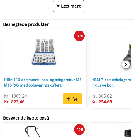
⮟ Læs mere
Beslægtede produkter
-30%
HBM 110-delt metrisk tap- og snitgarnitur M2-
HBM 7-delt tinbelagt mas
M16 RVS med opbevaringskuffert.
inklusive bor.
Kr. 1069,24
Kr. 305,62
Kr. 822,46
Kr. 254,68
Besøgende købte også
-10%