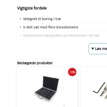
Vigtigste fordele
Velegnet til boring i træ
5-delt sæt med flere borediametre
Kombinerer hængselbor og Forstnerbor i ét sæt
⮟ Læs me
Beslægtede produkter
-10%