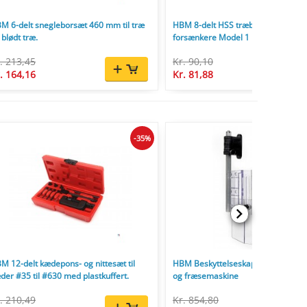
M 6-delt snegleborsæt 460 mm til træ
HBM 8-delt HSS træborsæt med
 blødt træ.
forsænkere Model 1
. 213,45
Kr. 90,10
. 164,16
Kr. 81,88
-35%
M 12-delt kædepons- og nittesæt til
HBM Beskyttelseskapper til borem
der #35 til #630 med plastkuffert.
og fræsemaskine
. 210,49
Kr. 854,80