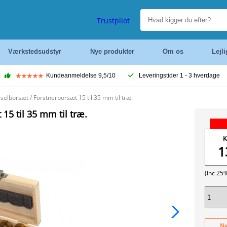
Trustpilot
Værkstedsudstyr
Nye produkter
Om os
Lejl
Kundeanmeldelse 9,5/10
Leveringstider 1 - 3 hverdage
elborsæt / Forstnerborsæt 15 til 35 mm til træ.
5 til 35 mm til træ.
K
1
(Inc 25
Næ