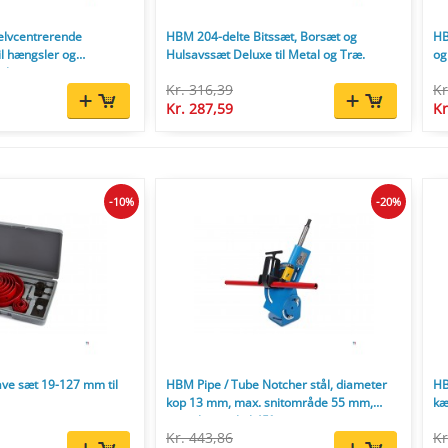
elvcentrerende
HBM 204-delte Bitssæt, Borsæt og
HB
l hængsler og
Hulsavssæt Deluxe til Metal og Træ.
og
al.
Kr. 316,39
Kr
Kr. 287,59
Kr
-10%
-20%
ve sæt 19-127 mm til
HBM Pipe / Tube Notcher stål, diameter
HB
kop 13 mm, max. snitområde 55 mm,
kæ
justerbar vinkel 45°.
Kr. 443,86
Kr