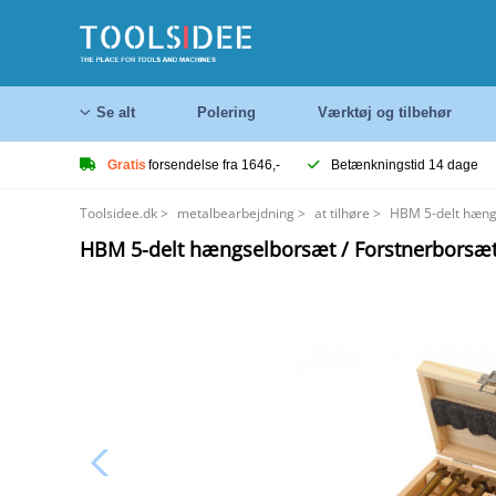
Se alt
Polering
Værktøj og tilbehør
Gratis
forsendelse fra 1646,-
Betænkningstid 14 dage
Toolsidee.dk
>
metalbearbejdning
>
at tilhøre
>
HBM 5-delt hængs
HBM 5-delt hængselborsæt / Forstnerborsæt 1