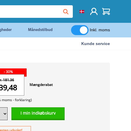
Inkl. moms
igheder
Månedstilbud
Kunde service
- 30%
r. 181.36
Mængderabat
39,48
% moms -
forklaring)
I min indkøbskurv
sten udsolgt!