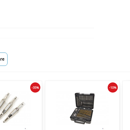
re
-35%
-10%