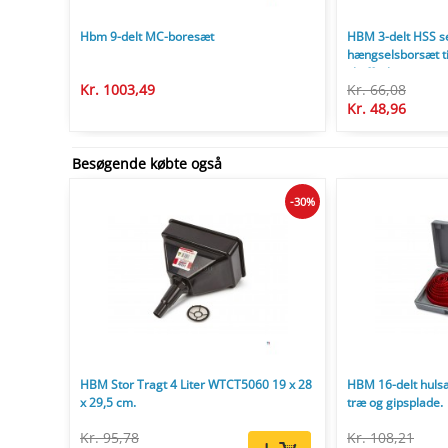
Hbm 9-delt MC-boresæt
HBM 3-delt HSS s
hængselsborsæt ti
skuffeskinner met
Kr. 1003,49
Kr. 66,08
Kr. 48,96
Besøgende købte også
-30%
HBM Stor Tragt 4 Liter WTCT5060 19 x 28
HBM 16-delt hulsa
x 29,5 cm.
træ og gipsplade.
Kr. 95,78
Kr. 108,21