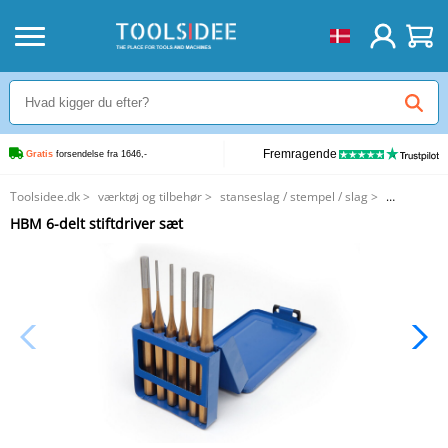
Fremragende
Gratis
 forsendelse fra 1646,-
Toolsidee.dk
>
værktøj og tilbehør
>
stanseslag / stempel / slag
>
HBM 6-delt stiftdriver sæt
HBM 6-delt stiftdriver sæt