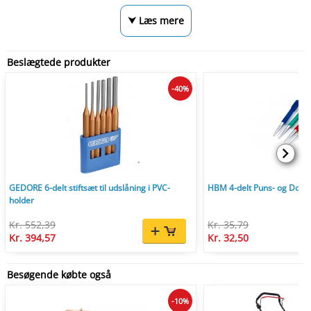
⮟ Læs mere
Beslægtede produkter
-40%
GEDORE 6-delt stiftsæt til udslåning i PVC-
HBM 4-delt Puns- og Dorn
holder
Kr. 552,39
Kr. 35,79
Kr. 394,57
Kr. 32,50
Besøgende købte også
-10%