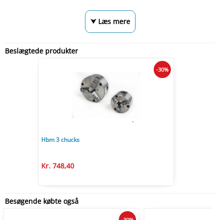
⮟ Læs mere
Beslægtede produkter
-30%
Hbm 3 chucks
Kr. 748,40
Besøgende købte også
-30%