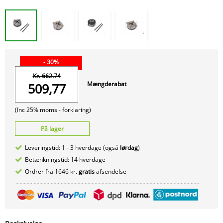
- 30%
Kr. 662.74
Mængderabat
509,77
(Inc 25% moms -
forklaring)
På lager
Leveringstid: 1 - 3 hverdage (også
lørdag
)
Betænkningstid: 14 hverdage
Ordrer fra 1646 kr.
gratis
afsendelse