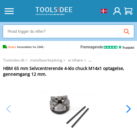
Fremragende
Gratis
 forsendelse fra 1646,-
Toolsidee.dk
>
metalbearbejdning
>
at tilhøre
>
HBM 65 mm Selvcentrerende 4-klo chuck M14x1 optagelse, gennemgang
HBM 65 mm Selvcentrerende 4-klo chuck M14x1 optagelse,
12 mm.
gennemgang 12 mm.