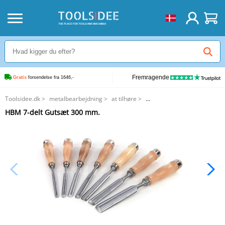
Fremragende
Gratis
 forsendelse fra 1646,-
Toolsidee.dk
>
metalbearbejdning
>
at tilhøre
>
HBM 7-delt Gutsæt 300 mm.
HBM 7-delt Gutsæt 300 mm.