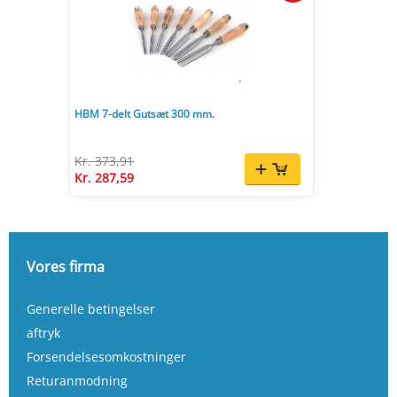
HBM 7-delt Gutsæt 300 mm.
Kr. 373,91
Kr. 287,59
Vores firma
Generelle betingelser
aftryk
Forsendelsesomkostninger
Returanmodning