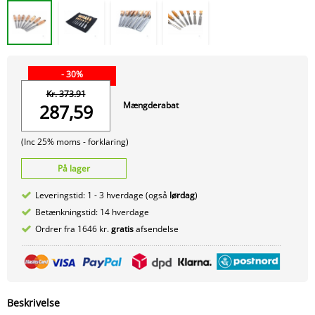
- 30%
Kr. 373.91
Mængderabat
287,59
(Inc 25% moms -
forklaring)
På lager
Leveringstid: 1 - 3 hverdage (også
lørdag
)
Betænkningstid: 14 hverdage
Ordrer fra 1646 kr.
gratis
afsendelse
Beskrivelse