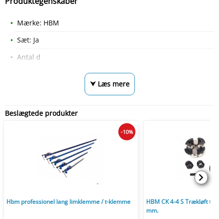
Produktegenskaber
Mærke: HBM
Sæt: Ja
Antal d
⮟ Læs mere
Beslægtede produkter
-10%
Hbm professionel lang limklemme / t-klemme
HBM CK 4-4 S Trækløft til
mm.