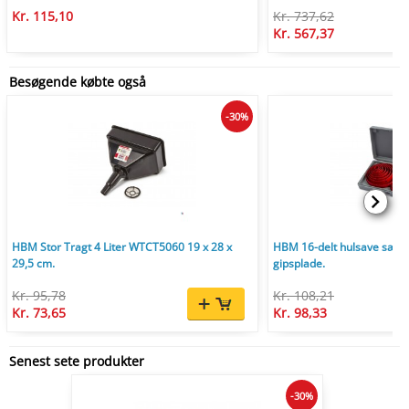
Kr. 115,10
Kr. 737,62
Kr. 567,37
Besøgende købte også
-30%
HBM Stor Tragt 4 Liter WTCT5060 19 x 28 x
HBM 16-delt hulsave sæt 1
29,5 cm.
gipsplade.
Kr. 95,78
Kr. 108,21
Kr. 73,65
Kr. 98,33
Senest sete produkter
-30%