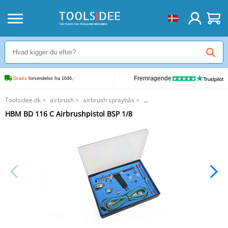
Fremragende
Gratis
 forsendelse fra 1646,-
Toolsidee.dk
>
airbrush
>
airbrush spraybås
>
HBM BD 116 C Airbrushpistol BSP 1/8
HBM BD 116 C Airbrushpistol BSP 1/8