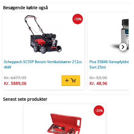
Besøgende købte også
-10%
Scheppach SC55P Benzin Vertikalskærer 212cc
Pica 55846 Genopfyldnings
4kW
Sort 25ml
Kr. 6477,99
Kr. 53,90
Kr. 5889,06
Kr. 48,96
Senest sete produkter
-20%