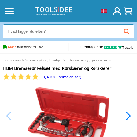
Fremragende
Gratis
 forsendelse fra 1646,-
Toolsidee.dk
>
værktøj og tilbehør
>
rørskærer og rørskærer
>
HBM Bremserør Felsæt med Rørskærer og Rørskærer
HBM Bremserør Felsæt med Rørskærer og Rørskærer
10,0/10 (1 anmeldelser)