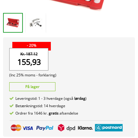
- 20%
Kr. 187.12
155,93
(Inc 25% moms -
forklaring)
På lager
Leveringstid: 1 - 3 hverdage (også
lørdag
)
Betænkningstid: 14 hverdage
Ordrer fra 1646 kr.
gratis
afsendelse