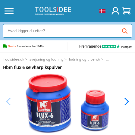
Fremragende
Gratis
 forsendelse fra 1646,-
Toolsidee.dk
>
svejsning og lodning
>
lodning og tilbehør
>
Hbm flux 6 sølvharpikspulver
Hbm flux 6 sølvharpikspulver