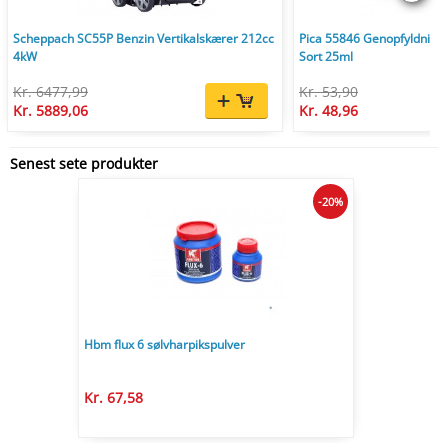
Scheppach SC55P Benzin Vertikalskærer 212cc
Pica 55846 Genopfyldnings
4kW
Sort 25ml
Kr. 6477,99
Kr. 53,90
Kr. 5889,06
Kr. 48,96
Senest sete produkter
-20%
Hbm flux 6 sølvharpikspulver
Kr. 67,58