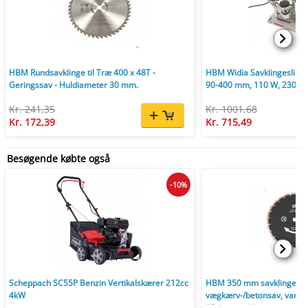
HBM Rundsavklinge til Træ 400 x 48T -
HBM Widia Savklingeslibem
Geringssav - Huldiameter 30 mm.
90-400 mm, 110 W, 230 V, 
Kr. 241,35
Kr. 1001,68
Kr. 172,39
Kr. 715,49
Besøgende købte også
-10%
Scheppach SC55P Benzin Vertikalskærer 212cc
HBM 350 mm savklinge til
4kW
vægkærv-/betonsav, vandk
25,4 mm, til beton og sten.