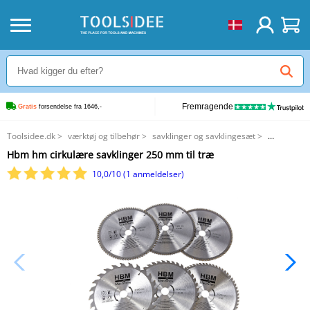
Fremragende
Gratis
 forsendelse fra 1646,-
Toolsidee.dk
>
værktøj og tilbehør
>
savklinger og savklingesæt
>
Hbm hm cirkulære savklinger 250 mm til træ
Hbm hm cirkulære savklinger 250 mm til træ
10,0/10 (1 anmeldelser)