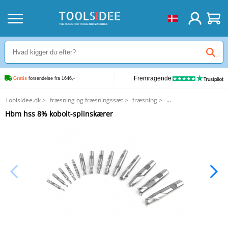
Fremragende
Gratis
 forsendelse fra 1646,-
Toolsidee.dk
>
fræsning og fræsningssæt
>
fræsning
>
Hbm hss 8% kobolt-splinskærer
Hbm hss 8% kobolt-splinskærer