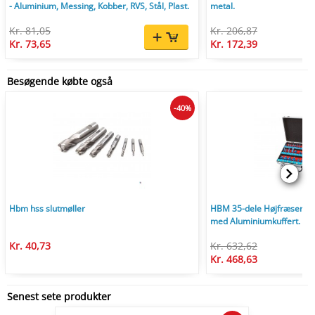
- Aluminium, Messing, Kobber, RVS, Stål, Plast.
metal.
Kr. 81,05
Kr. 206,87
Kr. 73,65
Kr. 172,39
Besøgende købte også
-40%
Hbm hss slutmøller
HBM 35-dele Højfræsersæ
med Aluminiumkuffert.
Kr. 40,73
Kr. 632,62
Kr. 468,63
Senest sete produkter