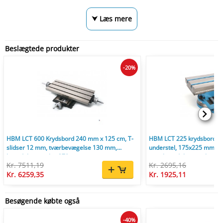
⮟ Læs mere
Beslægtede produkter
-20%
HBM LCT 600 Krydsbord 240 mm x 125 cm, T-
HBM LCT 225 krydsbord me
slidser 12 mm, tværbevægelse 130 mm,
understel, 175x225 mm, t
længdebevægelse 370 mm.
mm, længdebevægelse 12
Kr. 7511,19
Kr. 2695,16
Kr. 6259,35
Kr. 1925,11
Besøgende købte også
-40%