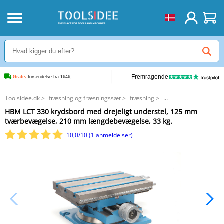
Fremragende
Gratis
 forsendelse fra 1646,-
Toolsidee.dk
>
fræsning og fræsningssæt
>
fræsning
>
HBM LCT 330 krydsbord med drejeligt understel, 125 mm tværbevægelse,
HBM LCT 330 krydsbord med drejeligt understel, 125 mm
210 mm længdebevægelse, 33 kg.
tværbevægelse, 210 mm længdebevægelse, 33 kg.
10,0/10 (1 anmeldelser)