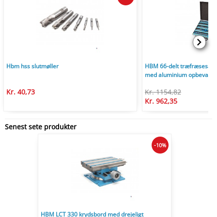
Hbm hss slutmøller
HBM 66-delt træfræsesæt
med aluminium opbevaring
Kr. 40,73
Kr. 1154,82
Kr. 962,35
Senest sete produkter
-10%
HBM LCT 330 krydsbord med drejeligt