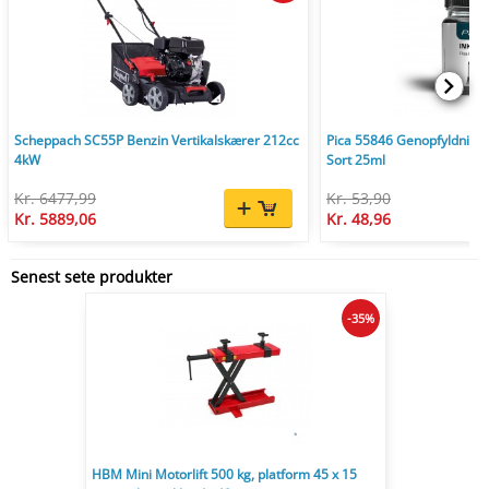
Scheppach SC55P Benzin Vertikalskærer 212cc
Pica 55846 Genopfyldnings
4kW
Sort 25ml
Kr. 6477,99
Kr. 53,90
Kr. 5889,06
Kr. 48,96
Senest sete produkter
-35%
HBM Mini Motorlift 500 kg, platform 45 x 15