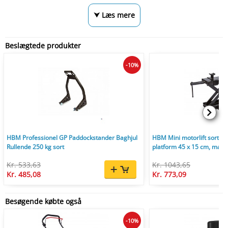
⮟ Læs mere
Beslægtede produkter
-10%
HBM Professionel GP Paddockstander Baghjul
HBM Mini motorlift sort, 
Rullende 250 kg sort
platform 45 x 15 cm, maks
Kr. 533,63
Kr. 1043,65
Kr. 485,08
Kr. 773,09
Besøgende købte også
-10%