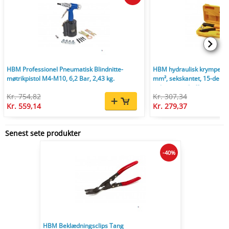
HBM Professionel Pneumatisk Blindnitte-
HBM hydraulisk krympetang
møtrikpistol M4-M10, 6,2 Bar, 2,43 kg.
mm², sekskantet, 15-delt,
opbevaringskuffert.
Kr. 754,82
Kr. 307,34
Kr. 559,14
Kr. 279,37
Senest sete produkter
-40%
HBM Beklædningsclips Tang