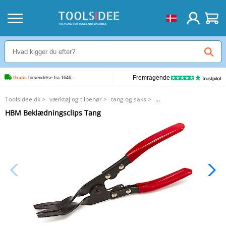
Fremragende
Gratis
 forsendelse fra 1646,-
Toolsidee.dk
>
værktøj og tilbehør
>
tang og saks
>
HBM Beklædningsclips Tang
HBM Beklædningsclips Tang