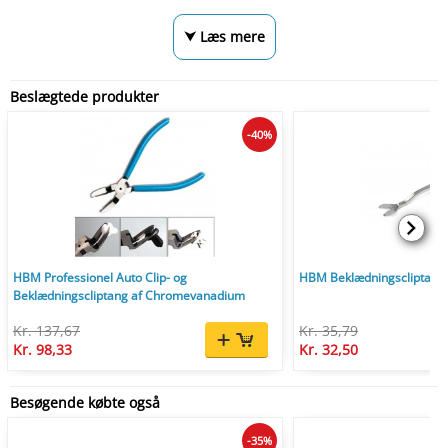
⮟ Læs mere
Beslægtede produkter
-40%
HBM Professionel Auto Clip- og
HBM Beklædningscliptan
Beklædningscliptang af Chromevanadium
Kr. 137,67
Kr. 35,79
Kr. 98,33
Kr. 32,50
Besøgende købte også
-35%