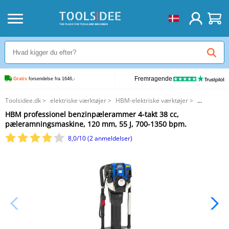
Fremragende
Gratis
 forsendelse fra 1646,-
Toolsidee.dk
>
elektriske værktøjer
>
HBM-elektriske værktøjer
>
HBM professionel benzinpælerammer 4-takt 38 cc, pæleramningsmaskine,
HBM professionel benzinpælerammer 4-takt 38 cc,
120 mm, 55 J, 700-1350 bpm.
pæleramningsmaskine, 120 mm, 55 J, 700-1350 bpm.
8,0/10 (2 anmeldelser)