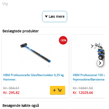
Vig
⮟ Læs mere
Beslægtede produkter
-30%
HBM Professionelle Glasfibermokker 6,35 kg
HBM Professionel 100 cm
Hammer.
Fejemaskine/Børstemaskine
350 O/min, 3600 W.
Kr. 384,61
Kr. 16841,50
Kr. 295,82
Kr. 12029,66
Besøgende købte også