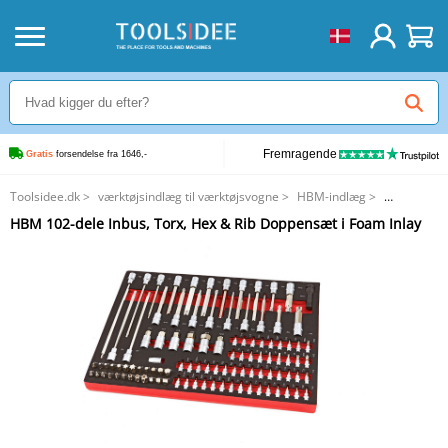
Fremragende
Gratis
 forsendelse fra 1646,-
Toolsidee.dk
>
værktøjsindlæg til værktøjsvogne
>
HBM-indlæg
>
HBM 102-dele Inbus, Torx, Hex & Rib Doppensæt i Foam Inlay
HBM 102-dele Inbus, Torx, Hex & Rib Doppensæt i Foam Inlay