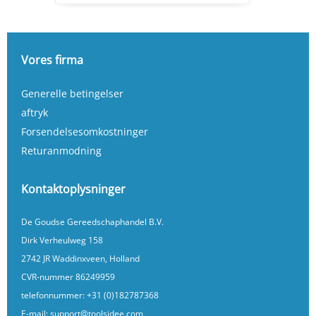
Vores firma
Generelle betingelser
aftryk
Forsendelsesomkostninger
Returanmodning
Kontaktoplysninger
De Goudse Gereedschaphandel B.V.
Dirk Verheulweg 158
2742 JR Waddinxveen, Holland
CVR-nummer 86249959
telefonnummer:
+31 (0)182787368
E-mail:
support@toolsidee.com