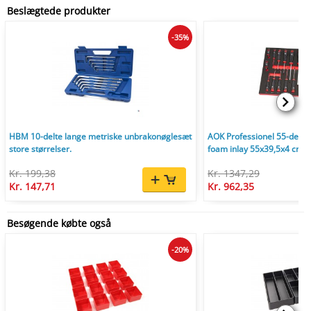
Beslægtede produkter
-35%
HBM 10-delte lange metriske unbrakonøglesæt
AOK Professionel 55-delt
store størrelser.
foam inlay 55x39,5x4 cm
Kr. 199,38
Kr. 1347,29
Kr. 147,71
Kr. 962,35
Besøgende købte også
-20%