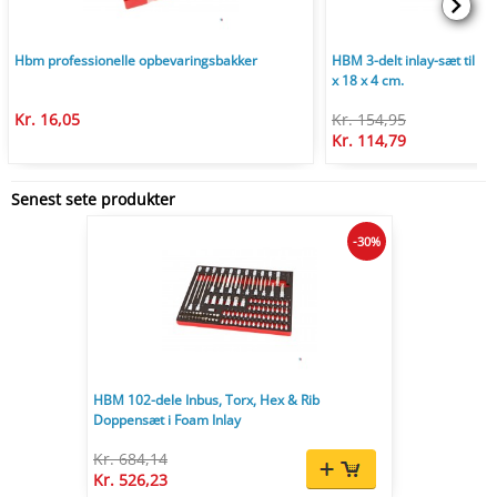
Hbm professionelle opbevaringsbakker
HBM 3-delt inlay-sæt til v
x 18 x 4 cm.
Kr. 16,05
Kr. 154,95
Kr. 114,79
Senest sete produkter
-30%
HBM 102-dele Inbus, Torx, Hex & Rib
Doppensæt i Foam Inlay
Kr. 684,14
Kr. 526,23