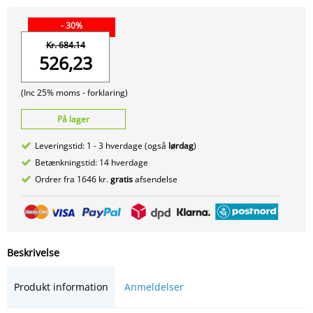
- 30%
Kr. 684.14
526,23
(Inc 25% moms -
forklaring)
På lager
Leveringstid: 1 - 3 hverdage (også
lørdag
)
Betænkningstid: 14 hverdage
Ordrer fra 1646 kr.
gratis
afsendelse
Beskrivelse
Produkt information
Anmeldelser