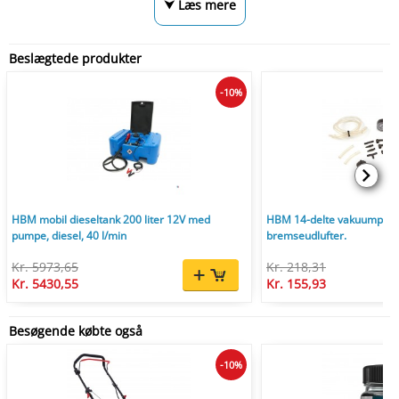
⮟ Læs mere
Beslægtede produkter
-10%
HBM mobil dieseltank 200 liter 12V med
HBM 14-delte vakuumpump
pumpe, diesel, 40 l/min
bremseudlufter.
Kr. 5973,65
Kr. 218,31
Kr. 5430,55
Kr. 155,93
Besøgende købte også
-10%