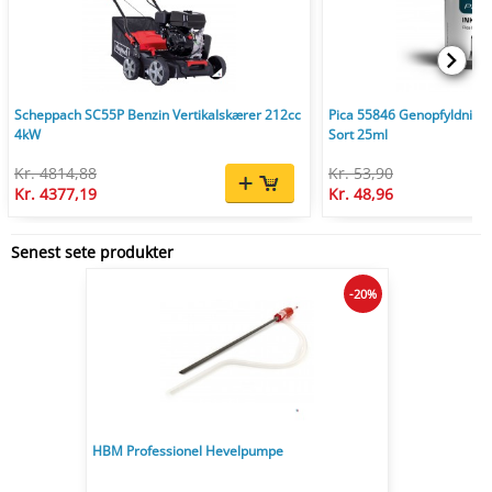
Scheppach SC55P Benzin Vertikalskærer 212cc
Pica 55846 Genopfyldnings
4kW
Sort 25ml
Kr. 4814,88
Kr. 53,90
Kr. 4377,19
Kr. 48,96
Senest sete produkter
-20%
HBM Professionel Hevelpumpe