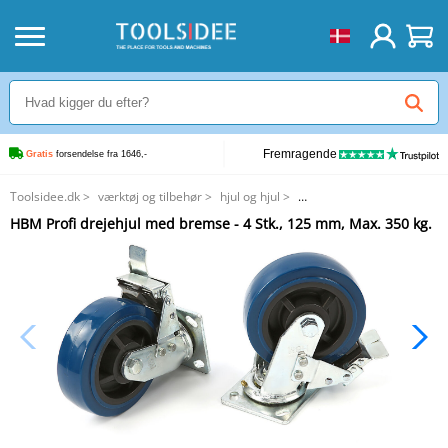
Fremragende
Gratis
 forsendelse fra 1646,-
Toolsidee.dk
>
værktøj og tilbehør
>
hjul og hjul
>
HBM Profi drejehjul med bremse - 4 Stk., 125 mm, Max. 350 kg.
HBM Profi drejehjul med bremse - 4 Stk., 125 mm, Max. 350 kg.