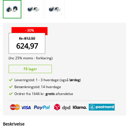
- 30%
Kr. 812.50
624,97
(Inc 25% moms -
forklaring)
På lager
Leveringstid: 1 - 3 hverdage (også
lørdag
)
Betænkningstid: 14 hverdage
Ordrer fra 1646 kr.
gratis
afsendelse
Beskrivelse