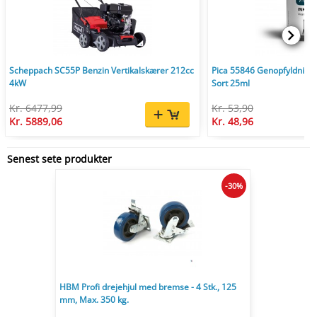
Scheppach SC55P Benzin Vertikalskærer 212cc
Pica 55846 Genopfyldnings
4kW
Sort 25ml
Kr. 6477,99
Kr. 53,90
Kr. 5889,06
Kr. 48,96
Senest sete produkter
-30%
HBM Profi drejehjul med bremse - 4 Stk., 125
mm, Max. 350 kg.