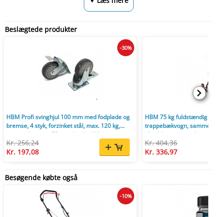
⮟ Læs mere
Beslægtede produkter
-30%
HBM Profi svinghjul 100 mm med fodplade og
HBM 75 kg fuldstændig s
bremse, 4 styk, forzinket stål, max. 120 kg,
trappebækvogn, sammenklap
center-til-center 75 mm, højde 130 mm.
aksel, hurtigspændesnor, 3
Kr. 256,24
Kr. 404,36
Kr. 197,08
Kr. 336,97
Besøgende købte også
-10%