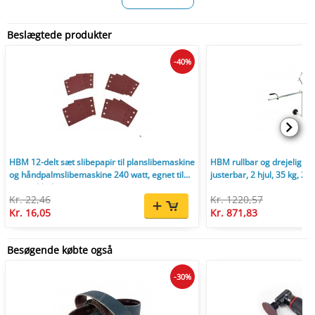
Beslægtede produkter
-40%
HBM 12-delt sæt slibepapir til planslibemaskine
HBM rullbar og drejelig spr
og håndpalmslibemaskine 240 watt, egnet til
justerbar, 2 hjul, 35 kg, 2
træ og blødt træ.
Kr. 22,46
Kr. 1220,57
Kr. 16,05
Kr. 871,83
Besøgende købte også
-30%