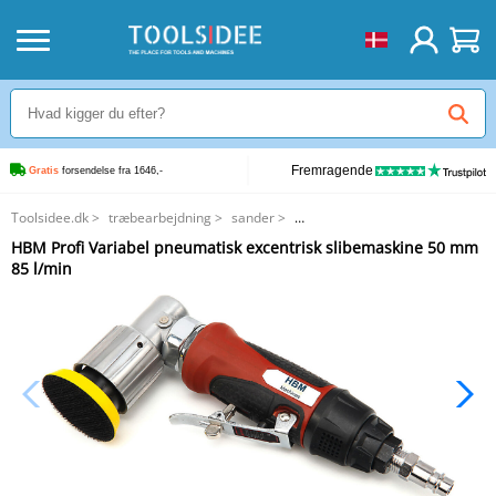
Fremragende
Gratis
 forsendelse fra 1646,-
Toolsidee.dk
>
træbearbejdning
>
sander
>
HBM Profi Variabel pneumatisk excentrisk slibemaskine 50 mm 85 l/min
HBM Profi Variabel pneumatisk excentrisk slibemaskine 50 mm
85 l/min