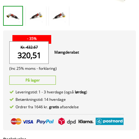
- 35%
Kr. 432.67
Mængderabat
320,51
(Inc 25% moms -
forklaring)
På lager
Leveringstid: 1 - 3 hverdage (også
lørdag
)
Betænkningstid: 14 hverdage
Ordrer fra 1646 kr.
gratis
afsendelse