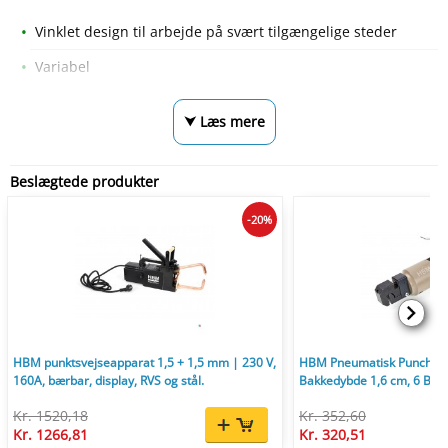
Vinklet design til arbejde på svært tilgængelige steder
Variabel
⮟ Læs mere
Beslægtede produkter
-20%
HBM punktsvejseapparat 1,5 + 1,5 mm | 230 V,
HBM Pneumatisk Punche- 
160A, bærbar, display, RVS og stål.
Bakkedybde 1,6 cm, 6 Bar
Kr. 1520,18
Kr. 352,60
Kr. 1266,81
Kr. 320,51