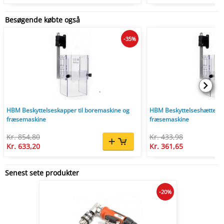
Besøgende købte også
-35%
HBM Beskyttelseskapper til boremaskine og
HBM Beskyttelseshætter ti
fræsemaskine
fræsemaskine
Kr. 854,80
Kr. 433,98
Kr. 633,20
Kr. 361,65
Senest sete produkter
-20%