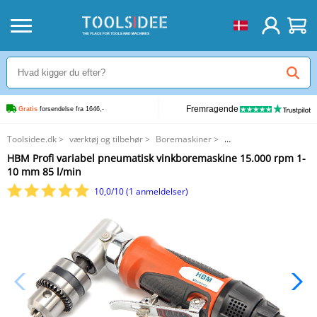
Fremragende
Gratis
 forsendelse fra 1646,-
Toolsidee.dk
>
værktøj og tilbehør
>
Boremaskiner
>
HBM Profi variabel pneumatisk vinkboremaskine 15.000 rpm 1-10 mm 85
HBM Profi variabel pneumatisk vinkboremaskine 15.000 rpm 1-
l/min
10 mm 85 l/min
10,0/10 (1 anmeldelser)