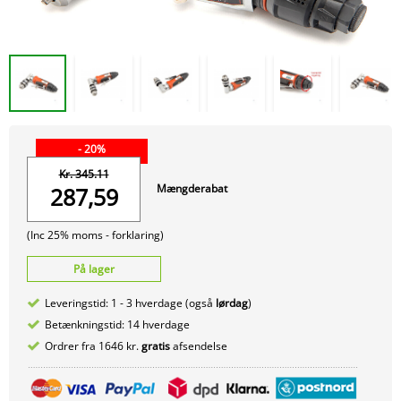
- 20%
Kr. 345.11
Mængderabat
287,59
(Inc 25% moms -
forklaring)
På lager
Leveringstid: 1 - 3 hverdage (også
lørdag
)
Betænkningstid: 14 hverdage
Ordrer fra 1646 kr.
gratis
afsendelse