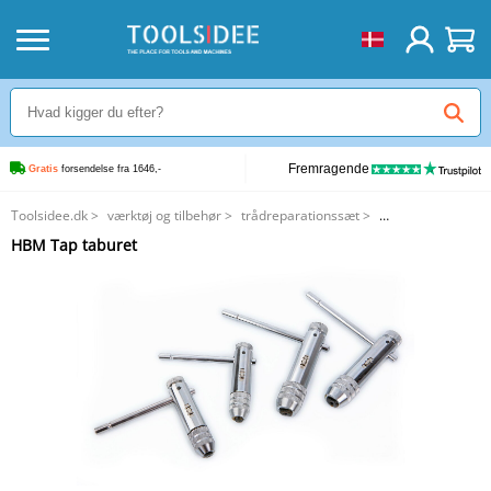
Fremragende
Gratis
 forsendelse fra 1646,-
Toolsidee.dk
>
værktøj og tilbehør
>
trådreparationssæt
>
HBM Tap taburet
HBM Tap taburet