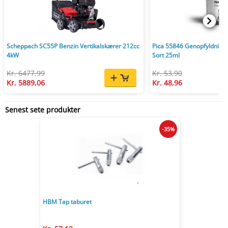
Scheppach SC55P Benzin Vertikalskærer 212cc
Pica 55846 Genopfyldnings
4kW
Sort 25ml
Kr. 6477,99
Kr. 53,90
Kr. 5889,06
Kr. 48,96
Senest sete produkter
-35%
HBM Tap taburet