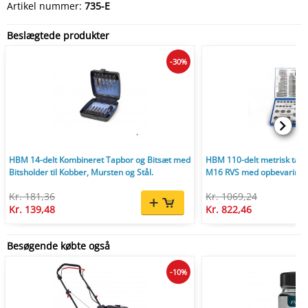
Artikel nummer:
735-E
Beslægtede produkter
-30%
HBM 14-delt Kombineret Tapbor og Bitsæt med
HBM 110-delt metrisk tap- 
Bitsholder til Kobber, Mursten og Stål.
M16 RVS med opbevaringsk
Kr. 181,36
Kr. 1069,24
Kr. 139,48
Kr. 822,46
Besøgende købte også
-10%