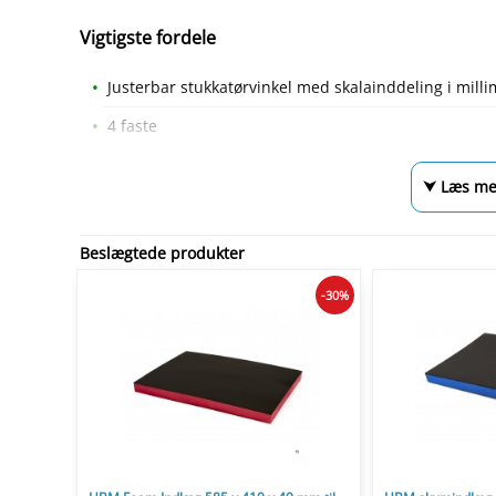
Vigtigste fordele
Justerbar stukkatørvinkel med skalainddeling i mill
4 faste
⮟ Læs me
Beslægtede produkter
-30%