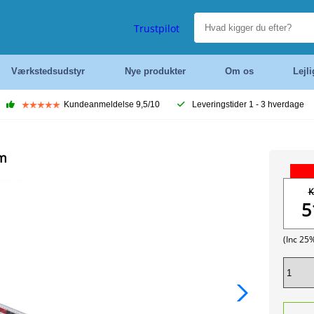
Trustpilot
Værkstedsudstyr
Nye produkter
Om os
Lejl
Kundeanmeldelse 9,5/10
Leveringstider 1 - 3 hverdage
mm
K
5
(Inc 25