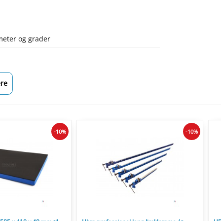
imeter og grader
re
-10%
-10%