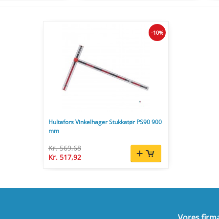
-10%
Hultafors Vinkelhager Stukkatør PS90 900
mm
Kr. 569,68
Kr. 517,92
Vores firm