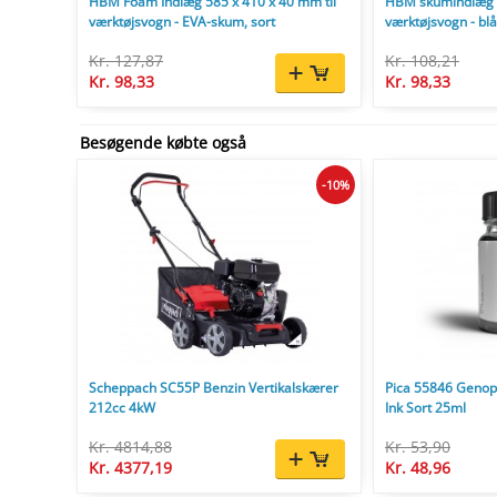
HBM Foam Indlæg 585 x 410 x 40 mm til
HBM skumindlæg 5
værktøjsvogn - EVA-skum, sort
værktøjsvogn - blå
Kr. 127,87
Kr. 108,21
Kr. 98,33
Kr. 98,33
Besøgende købte også
-10%
Scheppach SC55P Benzin Vertikalskærer
Pica 55846 Genopf
212cc 4kW
Ink Sort 25ml
Kr. 4814,88
Kr. 53,90
Kr. 4377,19
Kr. 48,96