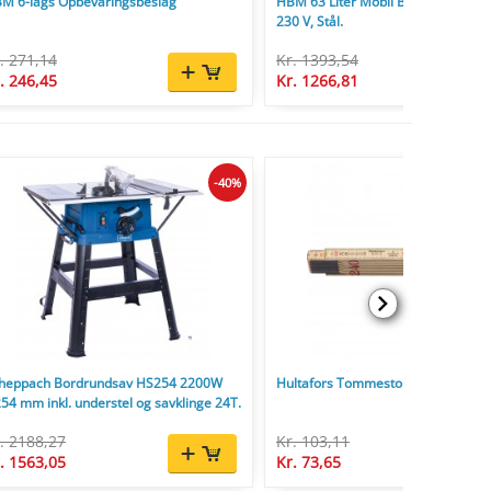
M 6-lags Opbevaringsbeslag
HBM 63 Liter Mobil Betonblander 
230 V, Stål.
. 271,14
Kr. 1393,54
. 246,45
Kr. 1266,81
-40%
heppach Bordrundsav HS254 2200W
Hultafors Tommestok 59 2,4 m - 12-
54 mm inkl. understel og savklinge 24T.
. 2188,27
Kr. 103,11
. 1563,05
Kr. 73,65