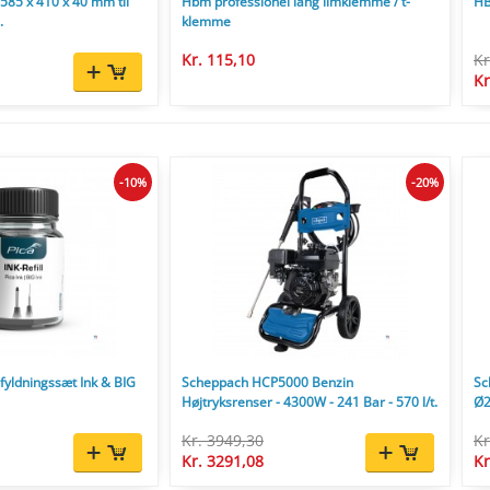
85 x 410 x 40 mm til
Hbm professionel lang limklemme / t-
HB
.
klemme
Kr. 115,10
Kr
Kr
-10%
-20%
yldningssæt Ink & BIG
Scheppach HCP5000 Benzin
Sc
Højtryksrenser - 4300W - 241 Bar - 570 l/t.
Ø2
Kr. 3949,30
Kr
Kr. 3291,08
Kr