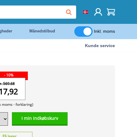
Inkl. moms
igheder
Månedstilbud
Kunde service
- 10%
r. 569.68
17,92
% moms -
forklaring)
I min indkøbskurv
På lager