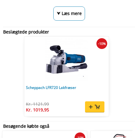
⮟ Læs mere
Beslægtede produkter
-10%
Scheppach LFR720 Lakfræser
Kr. 1121,99
Kr. 1019,95
Besøgende købte også
-10%