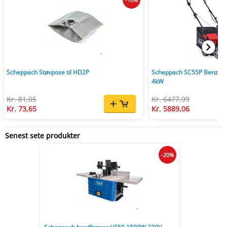
Scheppach Støvpose til HD2P
Scheppach SC55P Benzin V
4kW
Kr. 81,05
Kr. 6477,99
Kr. 73,65
Kr. 5889,06
Senest sete produkter
-20%