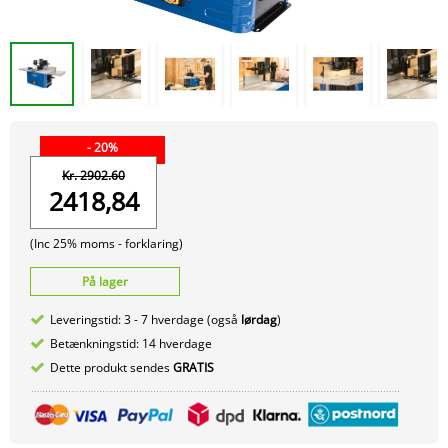
- 20%
Kr. 2902.60
2418,84
(Inc 25% moms -
forklaring)
På lager
Leveringstid: 3 - 7 hverdage (også
lørdag
)
Betænkningstid: 14 hverdage
Dette produkt sendes
GRATIS