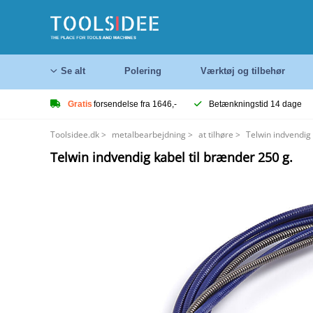
Se alt
Polering
Værktøj og tilbehør
Gratis
forsendelse fra 1646,-
Betænkningstid 14 dage
Toolsidee.dk
>
metalbearbejdning
>
at tilhøre
>
Telwin indvendig 
Telwin indvendig kabel til brænder 250 g.