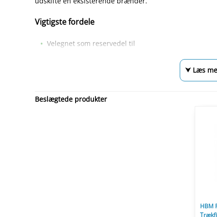
udskifte en eksisterende brænder.
Vigtigste fordele
Velegnet som reservedel til
⮟ Læs me
Beslægtede produkter
HBM P
Trækfj