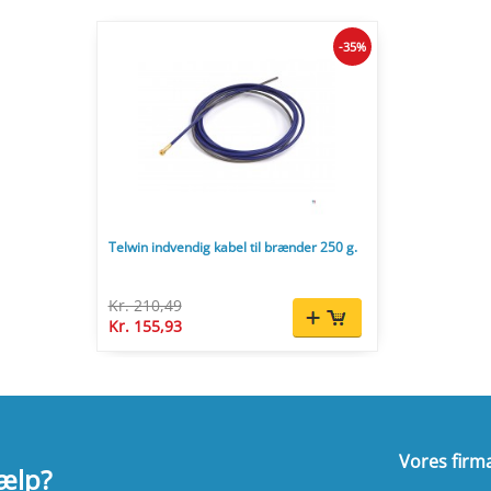
-35%
Telwin indvendig kabel til brænder 250 g.
Kr. 210,49
Kr. 155,93
Vores firm
jælp?