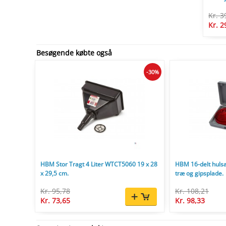
Kr. 3
Kr. 2
Besøgende købte også
-30%
HBM Stor Tragt 4 Liter WTCT5060 19 x 28
HBM 16-delt hulsa
x 29,5 cm.
træ og gipsplade.
Kr. 95,78
Kr. 108,21
Kr. 73,65
Kr. 98,33