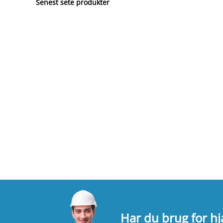
Senest sete produkter
Har du brug for h