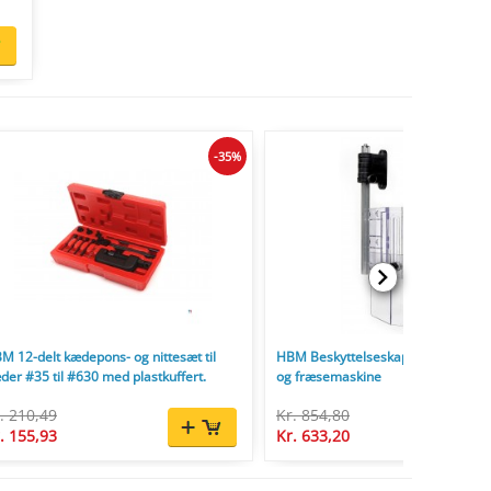
-35%
M 12-delt kædepons- og nittesæt til
HBM Beskyttelseskapper til borem
der #35 til #630 med plastkuffert.
og fræsemaskine
. 210,49
Kr. 854,80
. 155,93
Kr. 633,20