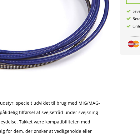
Leve
Betæ
Ordr
eudstyr, specielt udviklet til brug med MIG/MAG-
ålidelig tilførsel af svejsetråd under svejsning
eydelse. Takket være kompatibiliteten med
alg for dem, der ønsker at vedligeholde eller