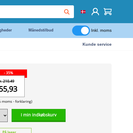
Inkl. moms
igheder
Månedstilbud
Kunde service
- 35%
r. 210.49
55,93
% moms -
forklaring)
I min indkøbskurv
På lager