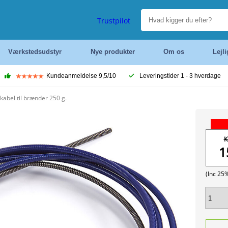
Trustpilot
Værkstedsudstyr
Nye produkter
Om os
Lejl
Kundeanmeldelse 9,5/10
Leveringstider 1 - 3 hverdage
kabel til brænder 250 g.
K
1
(Inc 25