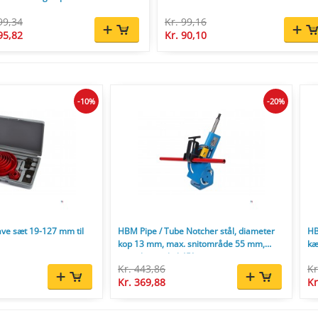
99,34
Kr. 99,16
95,82
Kr. 90,10
-10%
-20%
ve sæt 19-127 mm til
HBM Pipe / Tube Notcher stål, diameter
HB
kop 13 mm, max. snitområde 55 mm,
kæ
justerbar vinkel 45°.
Kr. 443,86
Kr
Kr. 369,88
Kr