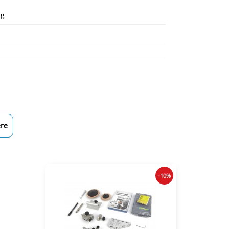
ng
re
-10%