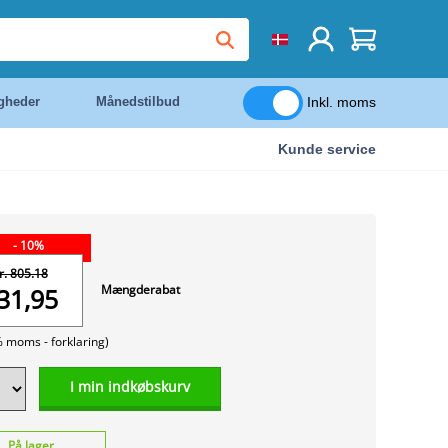
Inkl. moms
igheder
Månedstilbud
Kunde service
- 10%
r. 805.18
Mængderabat
31,95
% moms -
forklaring)
I min indkøbskurv
På lager