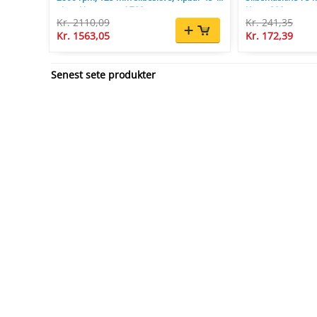
til savklinger op til 700 mm.
l/min, 800 g.
Kr. 2110,09
Kr. 241,35
Kr. 1563,05
Kr. 172,39
Senest sete produkter