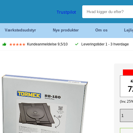
Trustpilot
Værkstedsudstyr
Nye produkter
Om os
Lejl
Kundeanmeldelse 9,5/10
Leveringstider 1 - 3 hverdage
K
7
(Inc 25