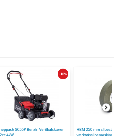
-10%
heppach SC55P Benzin Vertikalskærer
HBM 250 mm slibesten til universe
2cc 4kW
værktøjsslibemaskine