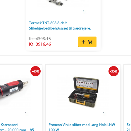
Tormek TNT-808 8-delt
Slibehjælpetilbehørssæt til trædrejere.
Kr. 4308,15
Kr. 3916,46
-40%
-35%
 Karrosseri
Proxxon Vinkelsliber med Lang Hals LHW
Sc
mm - 20.000 rpm, 185
100 W
21