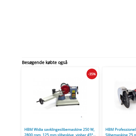
Besøgende købte også
-35%
HBM Widia savklingeslibemaskine 250 W,
HBM Professionel
2800 rpm, 125 mm slibeskive, vipbar 45°,
Slibemaskine 75 