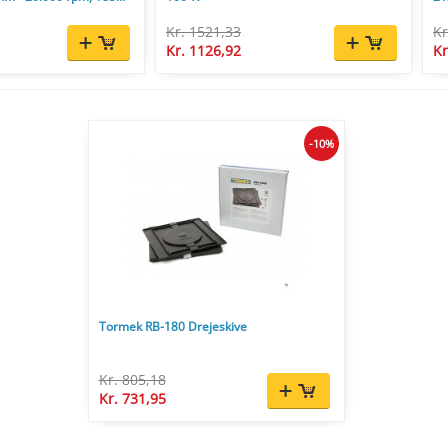
Kr. 1521,33
Kr
Kr. 1126,92
Kr
-10%
Tormek RB-180 Drejeskive
Kr. 805,18
Kr. 731,95