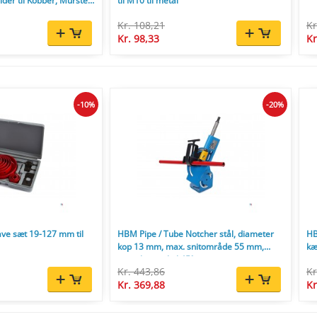
lder til Kobber, Mursten
til M10 til metal
Kr. 108,21
Kr
Kr. 98,33
Kr
-10%
-20%
ve sæt 19-127 mm til
HBM Pipe / Tube Notcher stål, diameter
HB
kop 13 mm, max. snitområde 55 mm,
kæ
justerbar vinkel 45°.
Kr. 443,86
Kr
Kr. 369,88
Kr