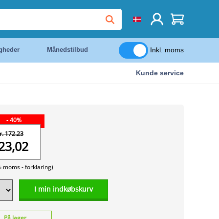
Inkl. moms
igheder
Månedstilbud
Kunde service
- 40%
r. 172.23
23,02
% moms -
forklaring)
I min indkøbskurv
På lager