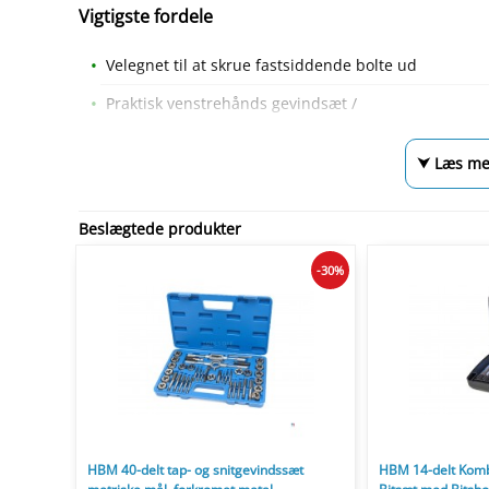
Vigtigste fordele
Velegnet til at skrue fastsiddende bolte ud
Praktisk venstrehånds gevindsæt /
⮟ Læs me
Beslægtede produkter
-30%
HBM 40-delt tap- og snitgevindssæt
HBM 14-delt Komb