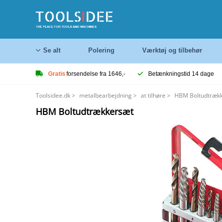
Se alt
Polering
Værktøj og tilbehør
Gratis
forsendelse fra 1646,-
Betænkningstid 14 dage
Toolsidee.dk
>
metalbearbejdning
>
at tilhøre
>
HBM Boltudtræk
HBM Boltudtrækkersæt