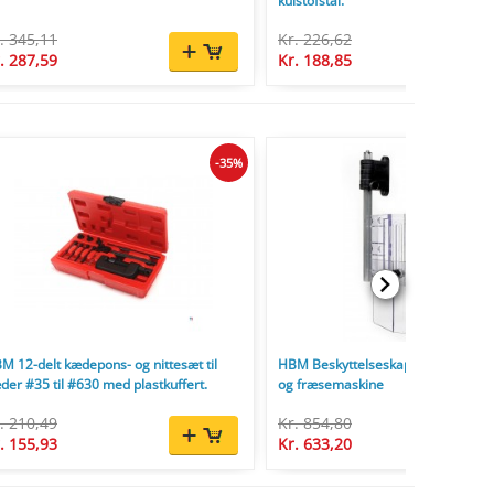
kulstofstål.
. 345,11
Kr. 226,62
. 287,59
Kr. 188,85
-35%
M 12-delt kædepons- og nittesæt til
HBM Beskyttelseskapper til borem
der #35 til #630 med plastkuffert.
og fræsemaskine
. 210,49
Kr. 854,80
. 155,93
Kr. 633,20