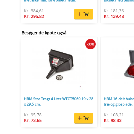
metriske mål, forkromet metal.
Bitsæt med Bitsho
og Stål.
Kr. 384,61
Kr. 181,36
Kr. 295,82
Kr. 139,48
Besøgende købte også
-30%
HBM Stor Tragt 4 Liter WTCT5060 19 x 28
HBM 16-delt hulsa
x 29,5 cm.
træ og gipsplade.
Kr. 95,78
Kr. 108,21
Kr. 73,65
Kr. 98,33