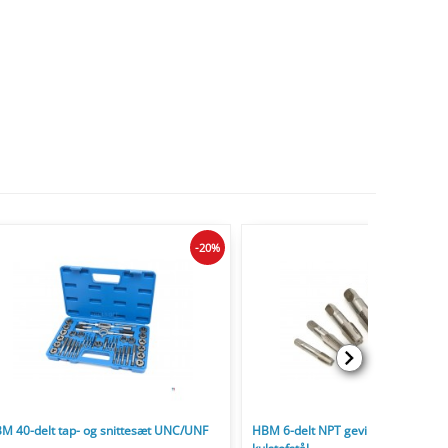
-20%
M 40-delt tap- og snittesæt UNC/UNF
HBM 6-delt NPT gevindsæt til rør og