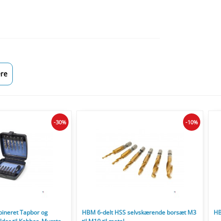
re
-30%
-10%
ineret Tapbor og
HBM 6-delt HSS selvskærende borsæt M3
HB