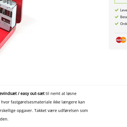
Leve
Betæ
Ordr
evindsæt / easy out-sæt
til nemt at løsne
r, hvor fastgørelsesmateriale ikke længere kan
forskellige opgaver. Takket være udførelsen som
nden.