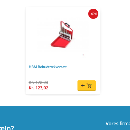
-40%
HBM Boltudtrækkersæt
Kr. 172,23
Kr. 123,02
Vores firm
jælp?