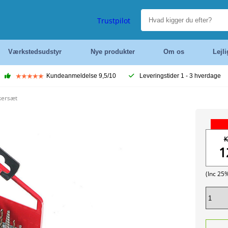
Trustpilot
Værkstedsudstyr
Nye produkter
Om os
Lejl
Kundeanmeldelse 9,5/10
Leveringstider 1 - 3 hverdage
kersæt
K
1
(Inc 25