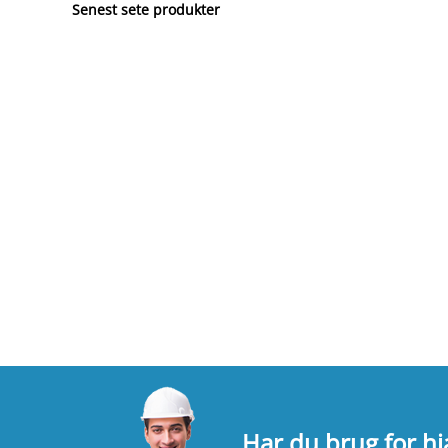
Senest sete produkter
Har du brug for h