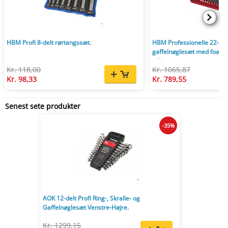
HBM Profi 8-delt rørtangssæt.
HBM Professionelle 22-delt
gaffelnøglesæt med foam in
x 60 mm.
Kr. 118,00
Kr. 1065,87
Kr. 98,33
Kr. 789,55
Senest sete produkter
-35%
AOK 12-delt Profi Ring-, Skralle- og
Gaffelnøglesæt Venstre-Højre.
Kr. 1299,15