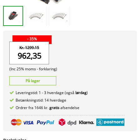
- 35%
Kr. 1299.15
962,35
(Inc 25% moms -
forklaring)
På lager
Leveringstid: 1 - 3 hverdage (også
lørdag
)
Betænkningstid: 14 hverdage
Ordrer fra 1646 kr.
gratis
afsendelse