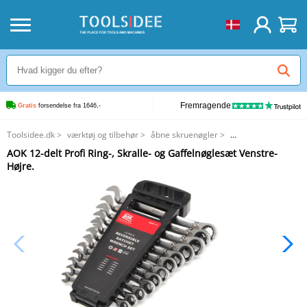
Fremragende
Gratis
 forsendelse fra 1646,-
Toolsidee.dk
>
værktøj og tilbehør
>
åbne skruenøgler
>
AOK 12-delt Profi Ring-, Skralle- og Gaffelnøglesæt Venstre-Højre.
AOK 12-delt Profi Ring-, Skralle- og Gaffelnøglesæt Venstre-
Højre.