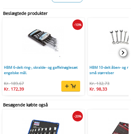
Beslægtede produkter
-10%
HBM 6-delt ring-, skralde- og gaffelnøglesæt
HBM 10-delt åben- og rin
engelske mål.
små størrelser
Kr. 189,67
Kr. 132,73
Kr. 172,39
Kr. 98,33
Besøgende købte også
-20%