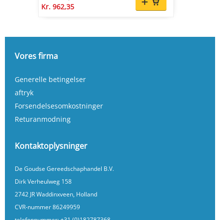
Kr. 962,35
Vores firma
Generelle betingelser
aftryk
Forsendelsesomkostninger
Returanmodning
Kontaktoplysninger
De Goudse Gereedschaphandel B.V.
Dirk Verheulweg 158
2742 JR Waddinxveen, Holland
CVR-nummer 86249959
telefonnummer:
+31 (0)182787368