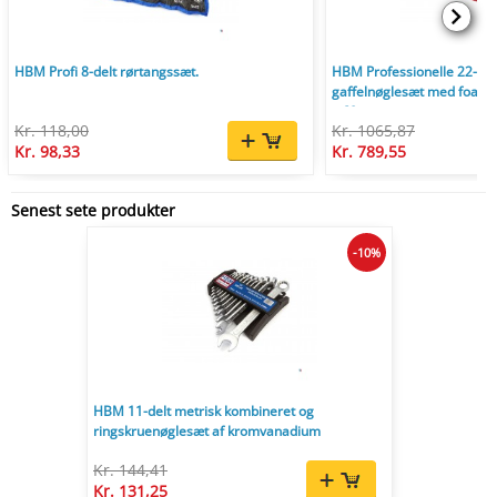
HBM Profi 8-delt rørtangssæt.
HBM Professionelle 22-delt
gaffelnøglesæt med foam in
x 60 mm.
Kr. 118,00
Kr. 1065,87
Kr. 98,33
Kr. 789,55
Senest sete produkter
-10%
HBM 11-delt metrisk kombineret og
ringskruenøglesæt af kromvanadium
Kr. 144,41
Kr. 131,25