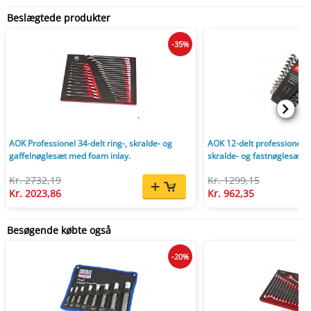
Beslægtede produkter
-35%
AOK Professionel 34-delt ring-, skralde- og
AOK 12-delt professionel vi
gaffelnøglesæt med foam inlay.
skralde- og fastnøglesæt.
Kr. 2732,19
Kr. 1299,15
Kr. 2023,86
Kr. 962,35
Besøgende købte også
-20%