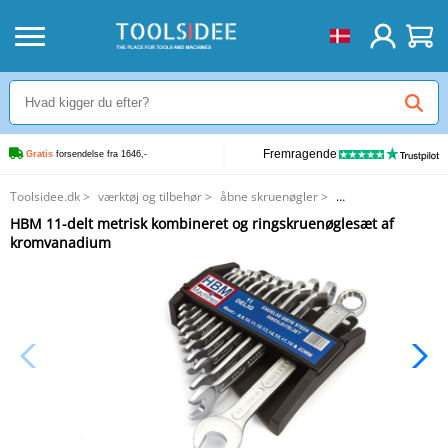
Fremragende
Gratis
 forsendelse fra 1646,-
Toolsidee.dk
>
værktøj og tilbehør
>
åbne skruenøgler
>
HBM 11-delt metrisk kombineret og ringskruenøglesæt af kromvanadium
HBM 11-delt metrisk kombineret og ringskruenøglesæt af
kromvanadium