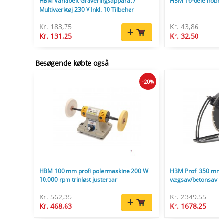
HBM Variabelt Graveringsapparat /
HBM 16-dele hob
Multiværktøj 230 V Inkl. 10 Tilbehør
Kr. 183,75
Kr. 43,86
Kr. 131,25
Kr. 32,50
Besøgende købte også
-20%
HBM 100 mm profi polermaskine 200 W
HBM Profi 350 mm
10.000 rpm trinløst justerbar
vægsav/betonsav
mm, 4300 rpm.
Kr. 562,35
Kr. 2349,55
Kr. 468,63
Kr. 1678,25