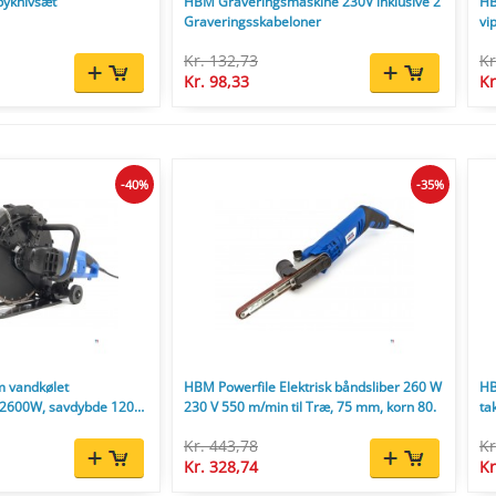
byknivsæt
HBM Graveringsmaskine 230V inklusive 2
HB
Graveringsskabeloner
vi
Kr. 132,73
Kr
Kr. 98,33
Kr
-40%
-35%
 vandkølet
HBM Powerfile Elektrisk båndsliber 260 W
HB
 2600W, savdybde 120
230 V 550 m/min til Træ, 75 mm, korn 80.
ta
mm
Kr. 443,78
Kr
Kr. 328,74
Kr