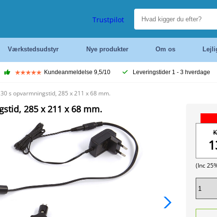
Trustpilot
Værkstedsudstyr
Nye produkter
Om os
Lejl
Kundeanmeldelse 9,5/10
Leveringstider 1 - 3 hverdage
30 s opvarmningstid, 285 x 211 x 68 mm.
stid, 285 x 211 x 68 mm.
K
1
(Inc 25