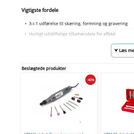
Vigtigste fordele
3-i-1 udførelse til skæring, formning og gravering
Hurtigt udskiftelige tilbehørsdele for effekti
⮟ Læs me
Beslægtede produkter
-40%