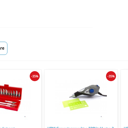
re
-35%
-35%