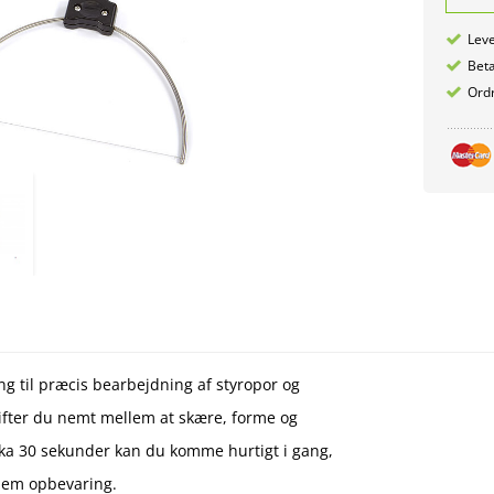
Leve
Betæ
Ordr
ng til præcis bearbejdning af styropor og
skifter du nemt mellem at skære, forme og
rka 30 sekunder kan du komme hurtigt i gang,
nem opbevaring.