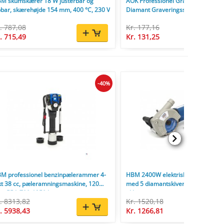
M skumskærer 18 W justerbar og
AOK Professionel Graverpen med E
pbar, skærehøjde 154 mm, 400 °C, 230 V
Diamant Graveringsspids
. 787,08
Kr. 177,16
. 715,49
Kr. 131,25
-40%
M professionel benzinpælerammer 4-
HBM 2400W elektrisk vægfres/spo
kt 38 cc, pæleramningsmaskine, 120
med 5 diamantskiver, 156 mm, 8-
, 55 J, 700-1350 bpm.
til beton, mursten og sten.
. 8313,82
Kr. 1520,18
. 5938,43
Kr. 1266,81