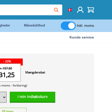
Inkl. moms
igheder
Månedstilbud
Kunde service
- 20%
r. 157.50
Mængderabat
31,25
% moms -
forklaring)
I min indkøbskurv
På lager