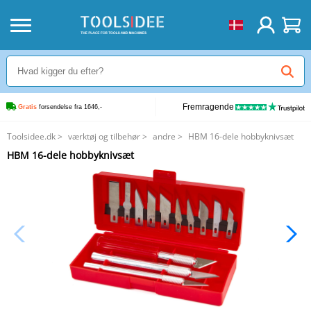
Fremragende
Gratis
 forsendelse fra 1646,-
Toolsidee.dk
>
værktøj og tilbehør
>
andre
>
HBM 16-dele hobbyknivsæt
HBM 16-dele hobbyknivsæt