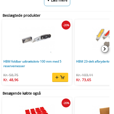
⮟ Læs mere
Beslægtede produkter
-20%
HBM foldbar udtrækskniv 100 mm med 5
HBM 23-delt afbryderknivs
reservemesser
Kr. 58,75
Kr. 103,11
Kr. 48,96
Kr. 73,65
Besøgende købte også
-20%