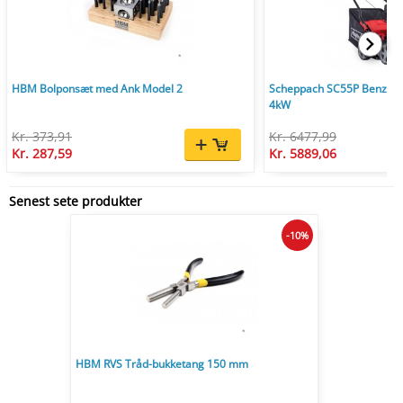
HBM Bolponsæt med Ank Model 2
Scheppach SC55P Benzin V
4kW
Kr. 373,91
Kr. 6477,99
Kr. 287,59
Kr. 5889,06
Senest sete produkter
-10%
HBM RVS Tråd-bukketang 150 mm