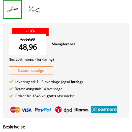
- 10%
Kr. 53.90
Mængderabat
48,96
(Inc 25% moms -
forklaring)
Næsten udsolgt!
Leveringstid: 1 - 3 hverdage (også
lørdag
)
Betænkningstid: 14 hverdage
Ordrer fra 1646 kr.
gratis
afsendelse
Beskrivelse