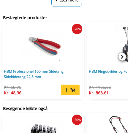
Beslægtede produkter
-20%
HBM Professionel 165 mm Sidetang
HBM Ringudvider og Form
Sidebidetang 22,5 mm
Kr. 58,75
Kr. 1165,85
Kr. 48,96
Kr. 863,61
Besøgende købte også
-30%