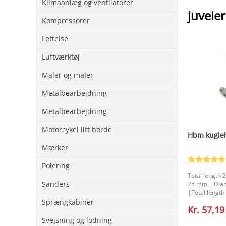
Klimaanlæg og ventilatorer
juvele
Kompressorer
Lettelse
Luftværktøj
Maler og maler
Metalbearbejdning
Metalbearbejdning
Motorcykel lift borde
Hbm kugle
Mærker
Polering
Total length
Sanders
25 mm. |Diam
|Total lengt
head 32.5 mm
Sprængkabiner
Kr. 57,19
mm. |
Svejsning og lodning