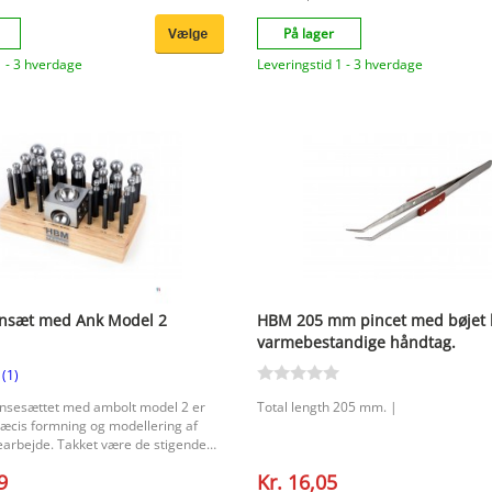
På lager
1 - 3 hverdage
Leveringstid 1 - 3 hverdage
nsæt med Ank Model 2
HBM 205 mm pincet med bøjet
varmebestandige håndtag.
(1)
sesættet med ambolt model 2 er
Total length 205 mm. |
præcis formning og modellering af
jearbejde. Takket være de stigende
2,3 til 25,0 mm kan du arbejde meget
9
Kr. 16,05
åde fine rundinger og større