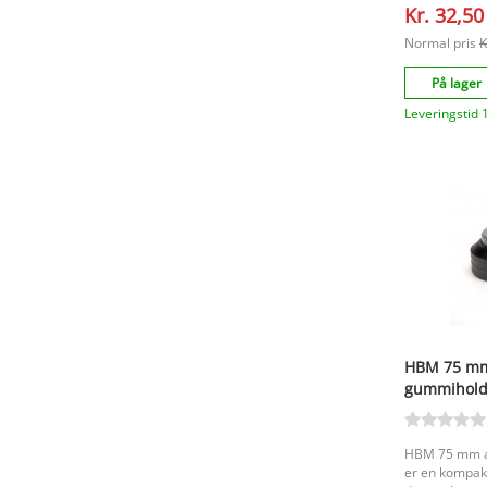
Kr. 32,50
håndarbejde, 
vigtigt. Vigtigste fordele Kompakt og praktisk
Normal pris
K
design Velegnet til præcis manuel boring Udført
med spændepa
På lager
Produktegenskaber Mærke: HB
mini håndbore
Leveringstid 
kode: 7435125062016 
Håndboremas
praktisk supp
præcision og 
HBM 75 mm 
gummiholde
HBM 75 mm am
er en kompakt