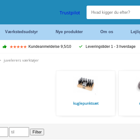
Trustpilot
Værkstedsudstyr
Nye produkter
Om os
Lejl
Kundeanmeldelse 9,5/10
Leveringstider 1 - 3 hverdage
>
juvelerers værktøjer
kuglepunktsæt