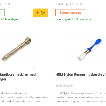
Den robuste ambolt på 50 × 50 × 50
r. 373,91
Normal pris
Kr. 22,46
den et stabilt underlag under slag
Næsten udsolgt!
f metal i detaljearbejde Præcist
e fra 2,3 til 25,0 mm Robust
1 - 3 hverdage
Leveringstid 1 - 3 hverdage
× 50 × 50 mm for stabilt arbejde
HBM EAN-kode:
sser med
praktisk
ist form- og modelleringsarbejde, hvor
ilitet er vigtigt.
Håndboremaskine med
HBM Nylon Rengøringsbørste / 
nger
ndboremaskinen med
HBM Nylon Rengøringsbørsten / Pensl
ner er en kompakt håndboremaskine
praktisk universel rengøringsbørste til 
BM. Takket være den praktiske
rengøringsopgaver. Takket være nylo
ette et oplagt valg til præcist
rustfri stålklemme og plasthåndtaget 