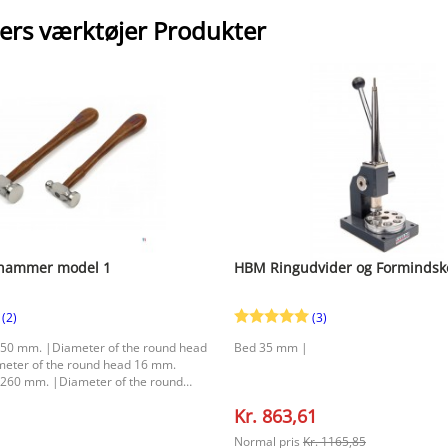
rers værktøjer Produkter
hammer model 1
HBM Ringudvider og Formindsk
(2)
(3)
 250 mm. |Diameter of the round head
Bed 35 mm |
eter of the round head 16 mm.
h 260 mm. |Diameter of the round
. |Diameter of the round head 20
Kr. 863,61
Normal pris
Kr. 1165,85