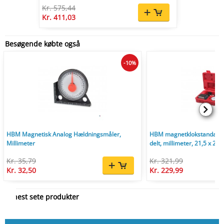
Kr. 575,44
Kr. 411,03
Besøgende købte også
-10%
HBM Magnetisk Analog Hældningsmåler,
HBM magnetklokstandaard
Millimeter
delt, millimeter, 21,5 x 23,
Kr. 35,79
Kr. 321,99
Kr. 32,50
Kr. 229,99
Senest sete produkter