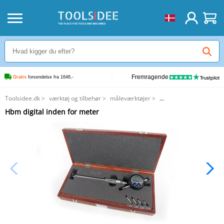
Fremragende
Gratis
 forsendelse fra 1646,-
Toolsidee.dk
>
værktøj og tilbehør
>
måleværktøjer
>
Hbm digital inden for meter
Hbm digital inden for meter