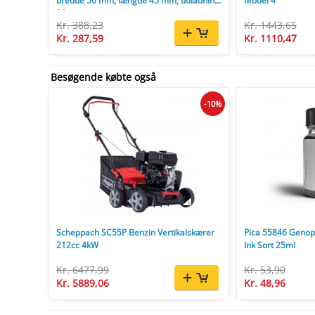
bredde 50 mm, længde 45 mm, udladning
Model 4
55 mm.
Kr. 388,23
Kr. 1443,65
Kr. 287,59
Kr. 1110,47
Besøgende købte også
-10%
Scheppach SC55P Benzin Vertikalskærer
Pica 55846 Genopf
212cc 4kW
Ink Sort 25ml
Kr. 6477,99
Kr. 53,90
Kr. 5889,06
Kr. 48,96