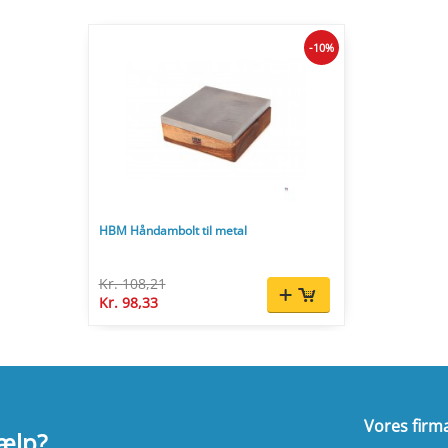
-10%
HBM Håndambolt til metal
Kr. 108,21
Kr. 98,33
Vores firm
jælp?