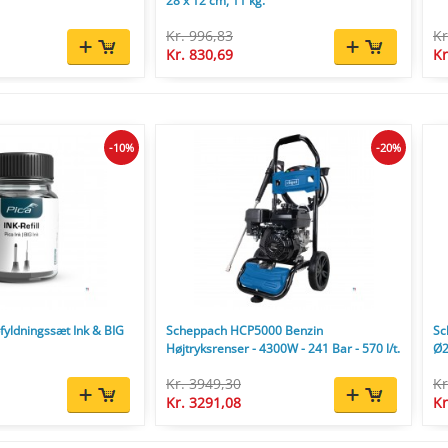
28 x 12 cm, 11 kg.
Kr. 996,83
Kr
Kr. 830,69
Kr
-10%
-20%
yldningssæt Ink & BIG
Scheppach HCP5000 Benzin
Sc
Højtryksrenser - 4300W - 241 Bar - 570 l/t.
Ø2
Kr. 3949,30
Kr
Kr. 3291,08
Kr