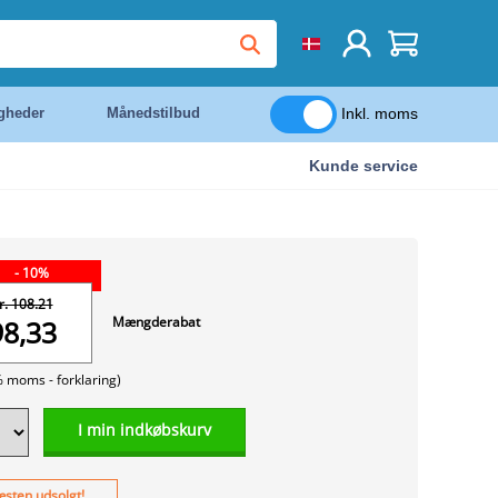
Inkl. moms
igheder
Månedstilbud
Kunde service
- 10%
r. 108.21
Mængderabat
98,33
% moms -
forklaring)
I min indkøbskurv
sten udsolgt!