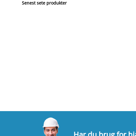
Senest sete produkter
Har du brug for h