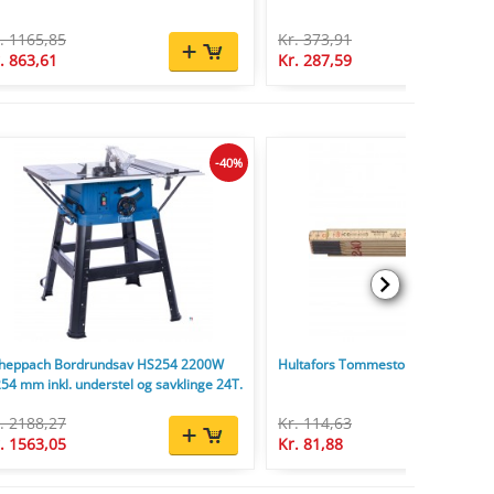
. 1165,85
Kr. 373,91
. 863,61
Kr. 287,59
-40%
heppach Bordrundsav HS254 2200W
Hultafors Tommestok 59 2,4 m - 12-
54 mm inkl. understel og savklinge 24T.
. 2188,27
Kr. 114,63
. 1563,05
Kr. 81,88