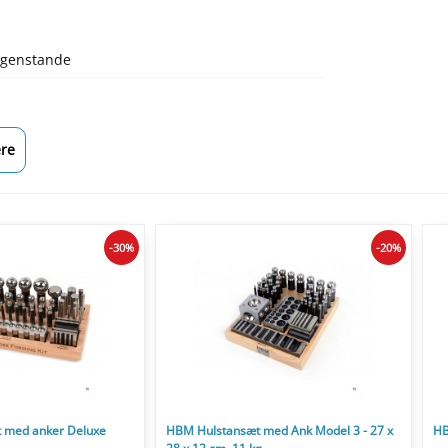
lgenstande
re
-30%
-20%
 med anker Deluxe
HBM Hulstansæt med Ank Model 3 - 27 x
HB