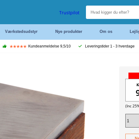
Trustpilot
Værkstedsudstyr
Nye produkter
Om os
Lejl
Kundeanmeldelse 9,5/10
Leveringstider 1 - 3 hverdage
K
(Inc 25
Næ