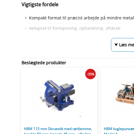
Vigtigste fordele
Kompakt format til præcist arbejde på mindre meta
Velegnet til formgivning, opbankning, afskrab
⮟ Læs me
Beslægtede produkter
-35%
HBM 115 mm Skruestik med rørklemme,
HBM kuglepunsæt