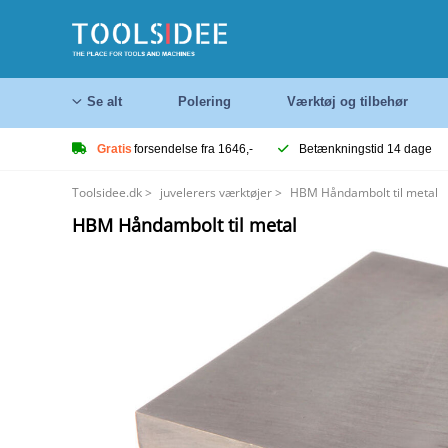
Se alt
Polering
Værktøj og tilbehør
Gratis
forsendelse fra 1646,-
Betænkningstid 14 dage
Toolsidee.dk
>
juvelerers værktøjer
>
HBM Håndambolt til metal
HBM Håndambolt til metal