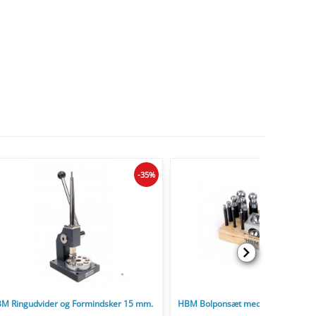
-35%
M Ringudvider og Formindsker 15 mm.
HBM Bolponsæt med Ank Model 2