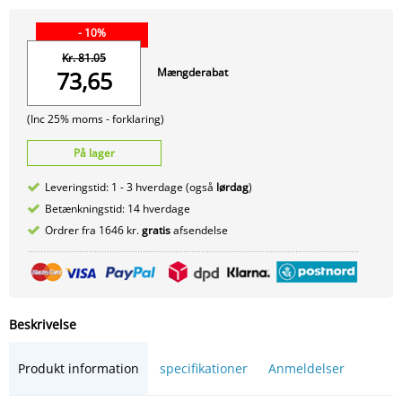
- 10%
Kr. 81.05
Mængderabat
73,65
(Inc 25% moms -
forklaring)
På lager
Leveringstid: 1 - 3 hverdage (også
lørdag
)
Betænkningstid: 14 hverdage
Ordrer fra 1646 kr.
gratis
afsendelse
Beskrivelse
Produkt information
specifikationer
Anmeldelser