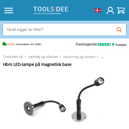
Fremragende
Gratis
 forsendelse fra 1646,-
Toolsidee.dk
>
værktøj og tilbehør
>
belysning og lamper
>
Hbm LED-lampe på magnetisk base
Hbm LED-lampe på magnetisk base