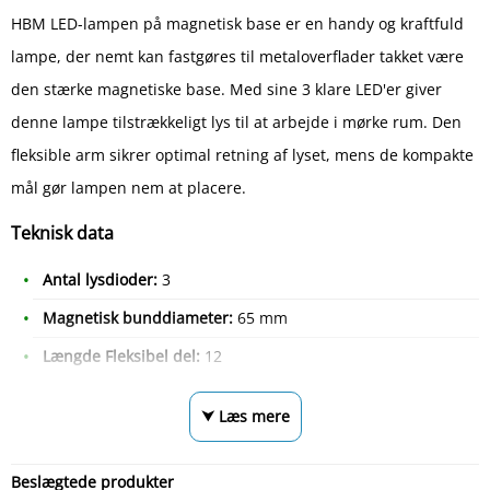
HBM LED-lampen på magnetisk base er en handy og kraftfuld
lampe, der nemt kan fastgøres til metaloverflader takket være
den stærke magnetiske base. Med sine 3 klare LED'er giver
denne lampe tilstrækkeligt lys til at arbejde i mørke rum. Den
fleksible arm sikrer optimal retning af lyset, mens de kompakte
mål gør lampen nem at placere.
Teknisk data
Antal lysdioder:
3
Magnetisk bunddiameter:
65 mm
Længde Fleksibel del:
12
⮟ Læs mere
Beslægtede produkter