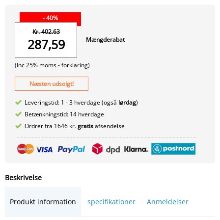
- 40%
Kr. 402.63
Mængderabat
287,59
(Inc 25% moms -
forklaring)
Næsten udsolgt!
Leveringstid: 1 - 3 hverdage (også
lørdag
)
Betænkningstid: 14 hverdage
Ordrer fra 1646 kr.
gratis
afsendelse
Beskrivelse
Produkt information
specifikationer
Anmeldelser