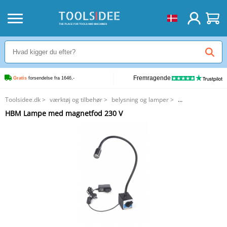
Fremragende
Gratis
 forsendelse fra 1646,-
Toolsidee.dk
>
værktøj og tilbehør
>
belysning og lamper
>
HBM Lampe med magnetfod 230 V
HBM Lampe med magnetfod 230 V