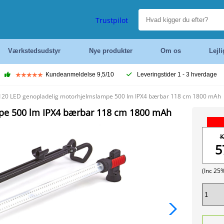
Trustpilot
Værkstedsudstyr
Nye produkter
Om os
Lejl
Kundeanmeldelse 9,5/10
Leveringstider 1 - 3 hverdage
20 LED genopladelig motorhjelmslampe 500 lm IPX4 bærbar 118 cm 1800 mAh
pe 500 lm IPX4 bærbar 118 cm 1800 mAh
K
5
(Inc 25