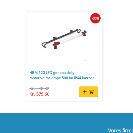
-30%
HBM 120 LED genopladelig
motorhjelmslampe 500 lm IPX4 bærbar
118 cm 1800 mAh
Kr. 748,32
Kr. 575,60
Vores firm