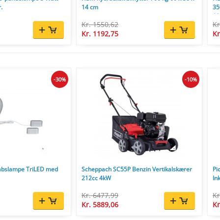
.
14 cm
35
18
Kr. 1550,62
Kr
Kr. 1192,75
Kr
-30%
-10%
abslampe TriLED med
Scheppach SC55P Benzin Vertikalskærer
Pi
212cc 4kW
In
Kr. 6477,99
Kr
Kr. 5889,06
Kr