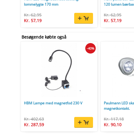
lommelygte 170 mm
120 lumen bærbar
Kr. 62,95
Kr. 62,95
Kr. 57,19
Kr. 57,19
Besøgende købte også
-40%
HBM Lampe med magnetfod 230 V
Paulmann LED sk
magnetkontakt.
Kr. 402,63
Kr. 117,18
Kr. 287,59
Kr. 90,10