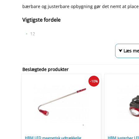
bærbare og justerbare opbygning gør det nemt at placer
Vigtigste fordele
12
⮟ Læs me
Beslægtede produkter
-10%
HBM LED magnetisk udtrækkelig
HBM justerbar LE