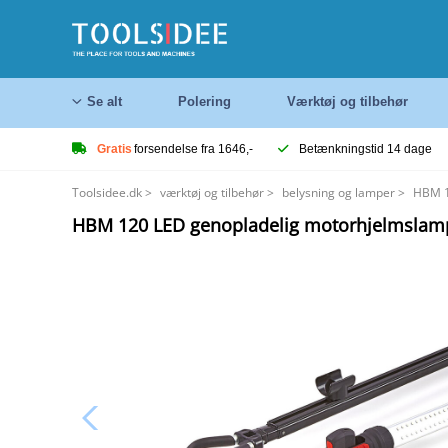
Se alt
Polering
Værktøj og tilbehør
Gratis
forsendelse fra 1646,-
Betænkningstid 14 dage
Toolsidee.dk
>
værktøj og tilbehør
>
belysning og lamper
>
HBM 1
HBM 120 LED genopladelig motorhjelmslam