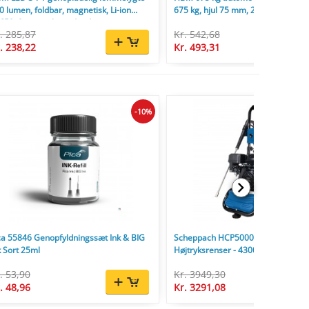
0 lumen, foldbar, magnetisk, Li-ion
675 kg, hjul 75 mm, 2-delt.
650, 9 timers brændetid.
. 285,87
Kr. 542,68
. 238,22
Kr. 493,31
-10%
ca 55846 Genopfyldningssæt Ink & BIG
Scheppach HCP5000 Benzin
k Sort 25ml
Højtryksrenser - 4300W - 241 Bar - 5
. 53,90
Kr. 3949,30
. 48,96
Kr. 3291,08