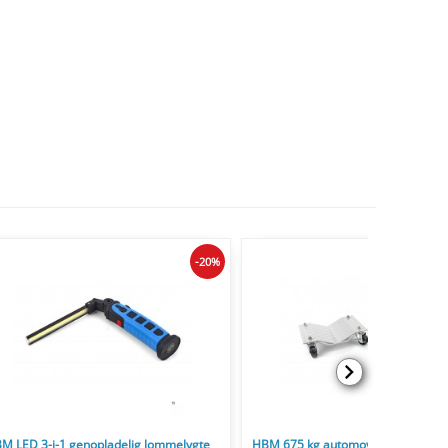
-20%
M LED 3-i-1 genopladelig lommelygte
HBM 675 kg automoversæt, bæree