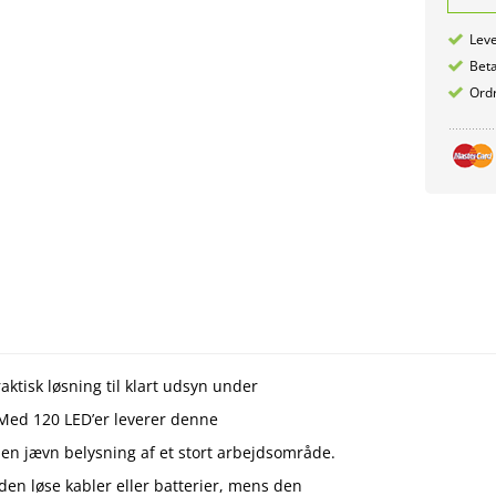
Leve
Betæ
Ordr
tisk løsning til klart udsyn under
 Med 120 LED’er leverer denne
en jævn belysning af et stort arbejdsområde.
en løse kabler eller batterier, mens den