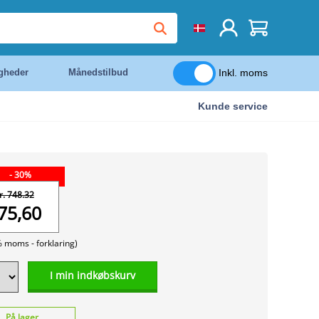
Inkl. moms
igheder
Månedstilbud
Kunde service
- 30%
r. 748.32
75,60
% moms -
forklaring)
I min indkøbskurv
På lager