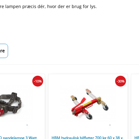
e lampen præcis dér, hvor der er brug for lys.
re
-10%
-30%
D pandelampe 3 Watt
HBM hydraulisk bilflytter 700 kg 60 x 38 x
HB