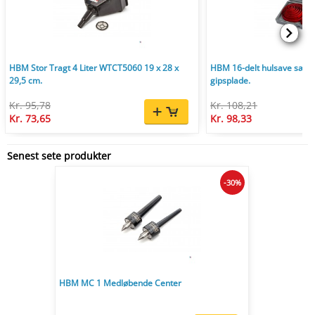
HBM Stor Tragt 4 Liter WTCT5060 19 x 28 x
HBM 16-delt hulsave sæt 1
29,5 cm.
gipsplade.
Kr. 95,78
Kr. 108,21
Kr. 73,65
Kr. 98,33
Senest sete produkter
-30%
HBM MC 1 Medløbende Center