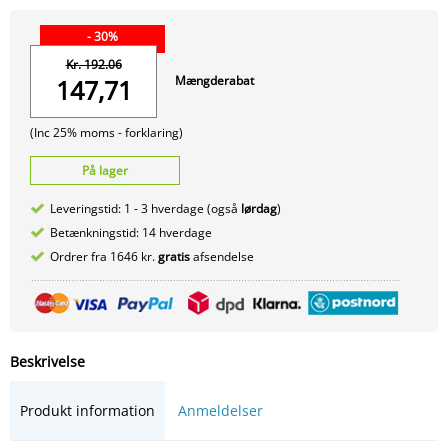
- 30%
Kr. 192.06
Mængderabat
147,71
(Inc 25% moms -
forklaring)
På lager
Leveringstid: 1 - 3 hverdage (også
lørdag
)
Betænkningstid: 14 hverdage
Ordrer fra 1646 kr.
gratis
afsendelse
Beskrivelse
Produkt information
Anmeldelser