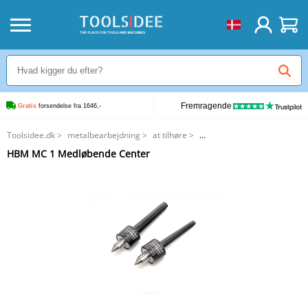
Fremragende
Gratis
 forsendelse fra 1646,-
Toolsidee.dk
>
metalbearbejdning
>
at tilhøre
>
HBM MC 1 Medløbende Center
HBM MC 1 Medløbende Center