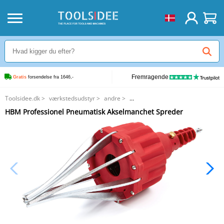
Fremragende
Gratis
 forsendelse fra 1646,-
Toolsidee.dk
>
værkstedsudstyr
>
andre
>
HBM Professionel Pneumatisk Akselmanchet Spreder
HBM Professionel Pneumatisk Akselmanchet Spreder