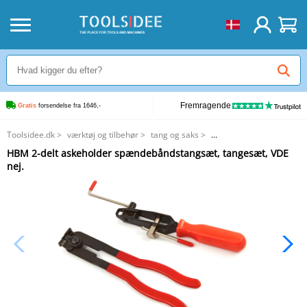
Fremragende
Gratis
 forsendelse fra 1646,-
Toolsidee.dk
>
værktøj og tilbehør
>
tang og saks
>
HBM 2-delt askeholder spændebåndstangsæt, tangesæt, VDE nej.
HBM 2-delt askeholder spændebåndstangsæt, tangesæt, VDE
nej.