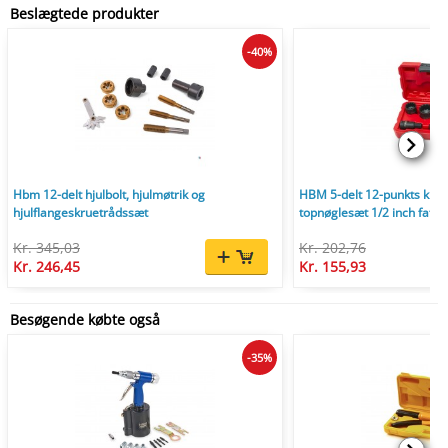
Beslægtede produkter
-40%
Hbm 12-delt hjulbolt, hjulmøtrik og
HBM 5-delt 12-punkts kraft
hjulflangeskruetrådssæt
topnøglesæt 1/2 inch fatnin
Kr. 345,03
Kr. 202,76
Kr. 246,45
Kr. 155,93
Besøgende købte også
-35%