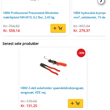
HBM Professionel Pneumatisk Blindnitte-
HBM hydraulisk krympetang
møtrikpistol M4-M10, 6,2 Bar, 2,43 kg.
mm², sekskantet, 15-delt,
opbevaringskuffert.
Kr. 754,82
Kr. 307,34
Kr. 559,14
Kr. 279,37
Senest sete produkter
-30%
HBM 2-delt askeholder spændebåndstangsæt,
tangesæt, VDE nej.
Kr. 170,66
Kr. 131,25