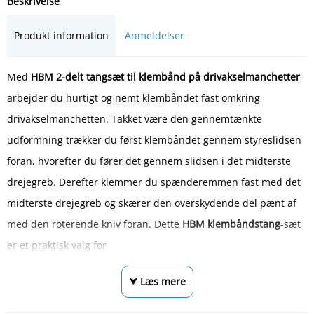
Beskrivelse
Produkt information
Anmeldelser
Med
HBM 2-delt tangsæt til klembånd på drivakselmanchetter
arbejder du hurtigt og nemt klembåndet fast omkring
drivakselmanchetten. Takket være den gennemtænkte
udformning trækker du først klembåndet gennem styreslidsen
foran, hvorefter du fører det gennem slidsen i det midterste
drejegreb. Derefter klemmer du spænderemmen fast med det
midterste drejegreb og skærer den overskydende del pænt af
med den roterende kniv foran. Dette
HBM klembåndstang
-sæt
er et praktisk valg for
⮟ Læs mere