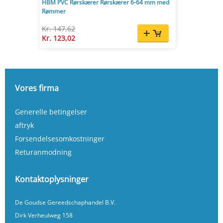
HBM PVC Rørskærer Rørskærer 6-64 mm med
Rømmer
Kr. 147,62
Kr. 123,02
Vores firma
Generelle betingelser
aftryk
Forsendelsesomkostninger
Returanmodning
Kontaktoplysninger
De Goudse Gereedschaphandel B.V.
Dirk Verheulweg 158