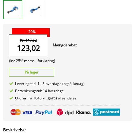
- 20%
Kr. 147.62
Mængderabat
123,02
(Inc 25% moms -
forklaring)
På lager
Leveringstid: 1 - 3 hverdage (også
lørdag
)
Betænkningstid: 14 hverdage
Ordrer fra 1646 kr.
gratis
afsendelse
Beskrivelse