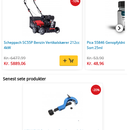
-10%
Scheppach SC55P Benzin Vertikalskærer 212cc
Pica 55846 Genopfyldnings
4kW
Sort 25ml
Kr. 6477,99
Kr. 53,90
Kr. 5889,06
Kr. 48,96
Senest sete produkter
-20%