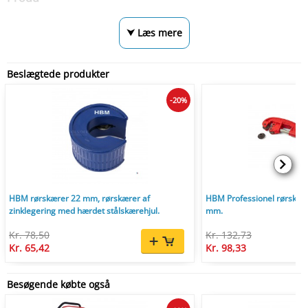
⮟ Læs mere
Beslægtede produkter
-20%
HBM rørskærer 22 mm, rørskærer af
HBM Professionel rørskære
zinklegering med hærdet stålskærehjul.
mm.
Kr. 78,50
Kr. 132,73
Kr. 65,42
Kr. 98,33
Besøgende købte også